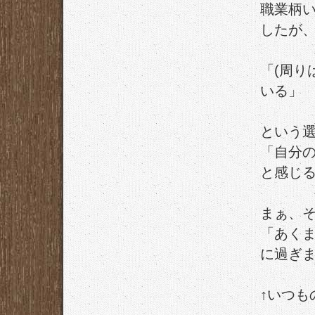
職業柄
したが
「(周り
いる」
という
「自分
と感じ
まぁ、
「あく
に過ぎ
↑いつも