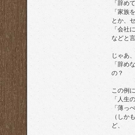
「辞め
「家族
とか、
「会社
などと
じゃあ
「辞め
の？
この例
「人生
「薄っ
（しか
ど、