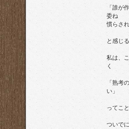
「誰が
委ね
慣らさ
と感じ
私は、
く
「熟考
い」
ってこ
ついで