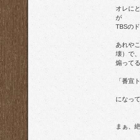
オレに
が
TBSの
あれや
壊）で
煽って
「番宣
になっ
まぁ、