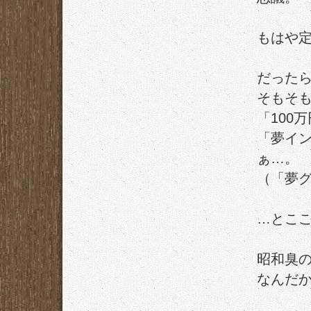
もはや
だった
そもそも
「100
「夢イ
ぁ…。
（「夢
…とこ
昭和臭
なんだ