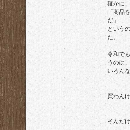
確かに
「商品
だ」
という
た。
令和で
うのは
いろん
買わん
そんだ