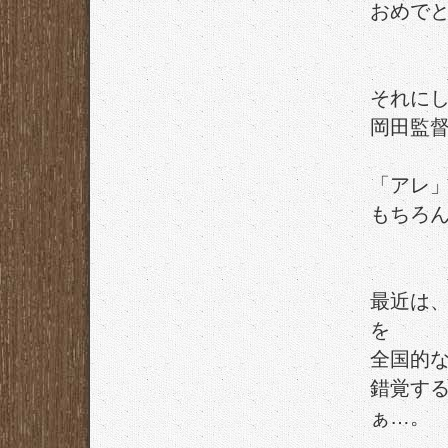
おめで
それに
岡田監
「アレ
もちろ
最近は
を
全国的
錯覚す
ぁ…。