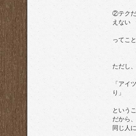
②テク
えない
ってこ
ただし
「アイ
り」
という
だから
同じ人