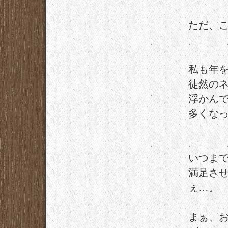
ただ、
私も年
徒然の
浮かん
多くな
いつま
満足さ
ぇ…。
まぁ、