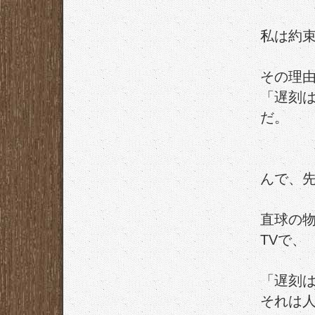
私は約
その理
「遅刻
だ。
んで、
直球の
TVで、
「遅刻
それは