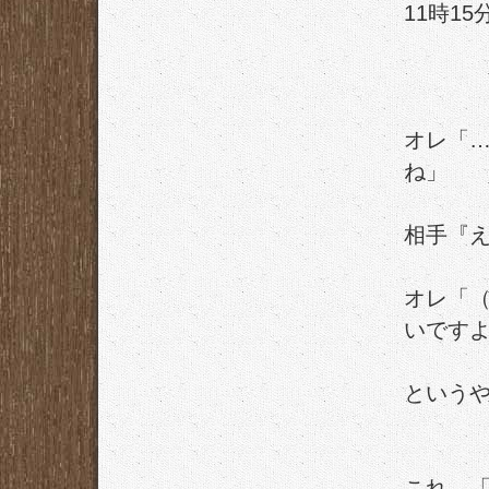
11時1
オレ「…
ね」
相手『え
オレ「（
いです
という
これ、