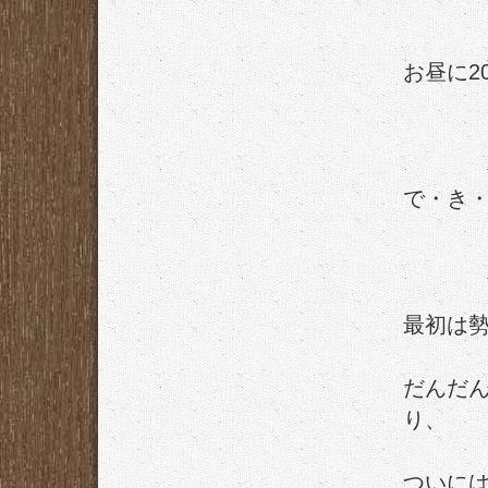
お昼に2
で・き
最初は
だんだ
り、
ついに