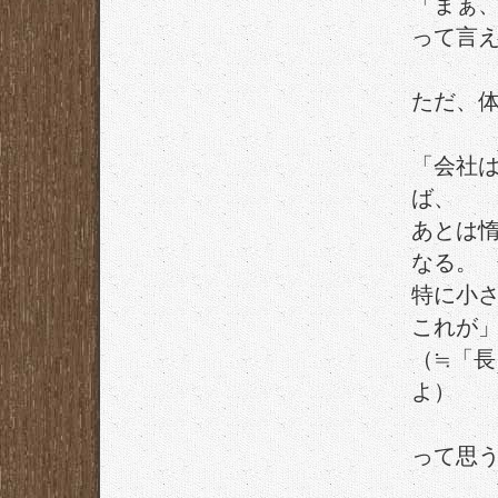
「まぁ
って言
ただ、
「会社は
ば、
あとは惰
なる。
特に小
これが
（≒「
よ）
って思