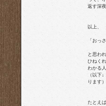
返す深
以上、
「おっ
と思わ
ひねく
わかる
（以下
ります
たとえ