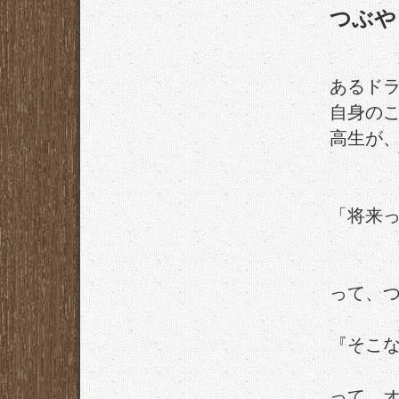
つぶや
あるド
自身の
高生が
「将来
って、
『そこ
って、