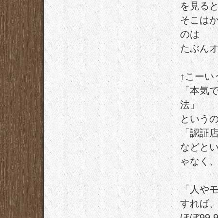
を見る
そこは
のは
たぶん
↑こーい
「本気
法」
という
「認証
などと
ゃなく
「人や
すれば
ほぼ99