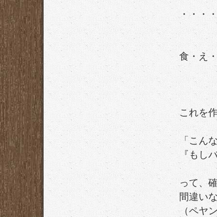
・・・
食・え
これを
「こん
『もしバ
って、
間違い
（ペヤ