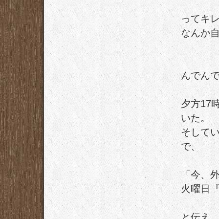
ってキ
なんか
んでん
夕方17
いた。
そして
で、
「今、
火曜日『
と伝え