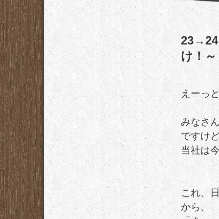
23→
け！～
えーっ
みなさ
ですけ
当社は今
これ、
から、