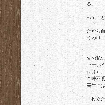
る』」
ってこ
だから
うわけ
先の私
そーい
付け）
意味不
高生に
「役立