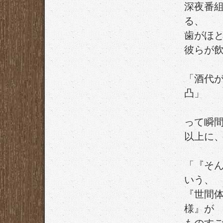
深夜番
る、
歯がほ
彼らが
「酒代
凸」
って瞬
以上に
「『そ
いう、
『世間
様』が