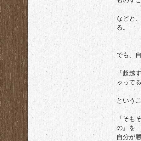
ものす
などと
る。
でも、
「超越
ゃって
という
「そも
の』を
自分が