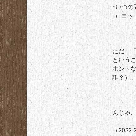
↑いつの
（↑ヨ
ただ、「
という
ホント
誰？）
んじゃ、
（2022.