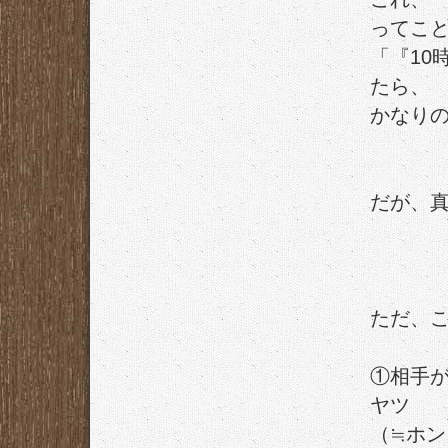
ってこ
「『10
たら、
かなり
だが、
ただ、
①相手
ヤツ
（≒ホ