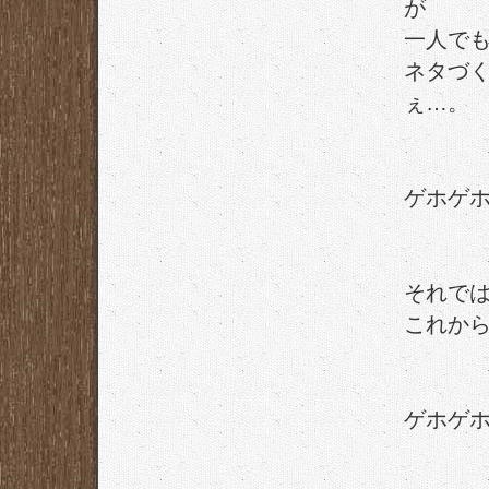
が
一人で
ネタづ
ぇ…。
ゲホゲ
それで
これか
ゲホゲ