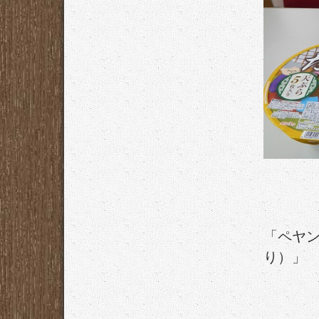
「ペヤン
り）」