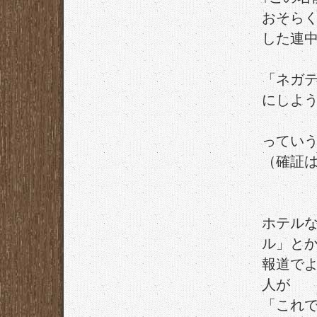
おそら
した連
「ネガ
にしよ
ってい
（確証
ホテル
ル」と
報道で
人が
「これ