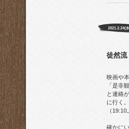
2021.2.24(水
徒然流
映画や
「是非
と連絡
に行く
（19:
確かに