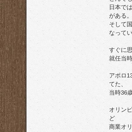
日本で
がある
そして
なって
すぐに
就任当時
アポロ1
てた、
当時36
オリン
ど
商業オ