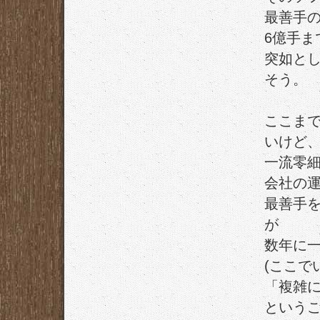
最善手
6億手ま
突如と
そう。
ここま
いけど
一流零
会社の
最善手
が
数年に
(ここで
「複雑
というこ