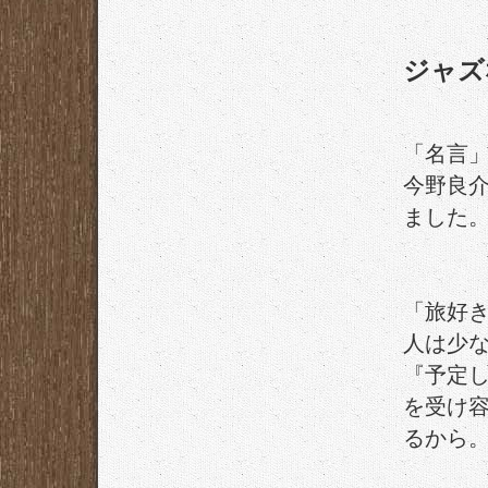
ジャズ
「名言
今野良介
ました
「旅好
人は少
『予定
を受け
るから