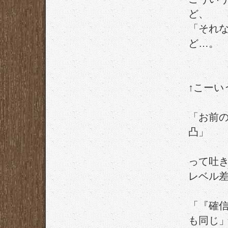
ど、
「それ
ど…。
↑こー
「お前
凸」
って吐
レベル
「『確
も同じ