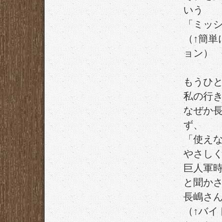
いう
「ミッ
（↑簡
ョン）
もうひ
私の行
なぜか
ず、
「使え
やさし
巨人軍
と聞か
長嶋さ
（↑バ