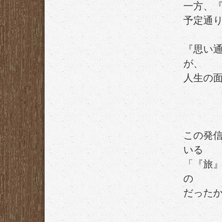
一方、
予定通
『思い
が、
人生の
この発
いる
「『旅
の
だった