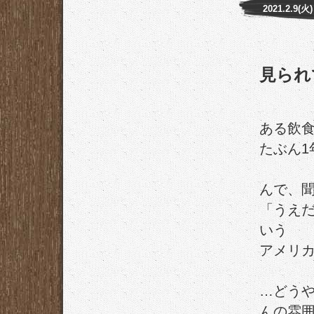
2021.2.9(火)
見られ
ある飲
たぶん1
んで、
「うえ
いう
アメリ
…どう
んの雰