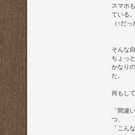
スマホ
ている
（↑だっ
そんな
ちょっ
かなり
た。
何もし
「間違
つ、
「こん