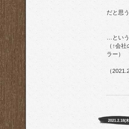
だと思
…とい
（↑会
ラー）
（2021.
2021.2.18(木