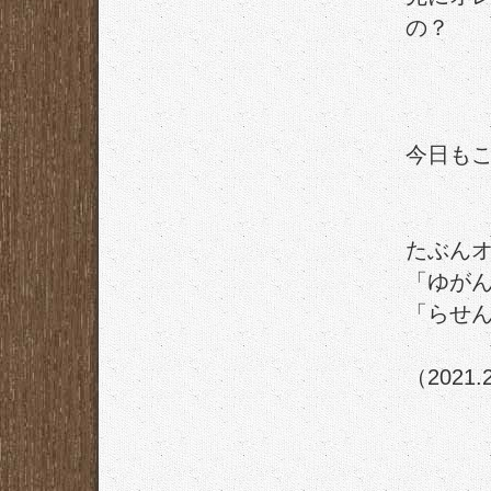
の？
今日もこ
たぶん
「ゆが
「らせ
（2021.