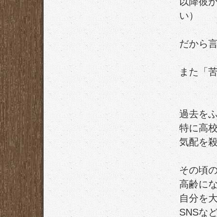
以降彼
い）
だから
また「
過去を
特に高
気配を
その頃
高齢に
自分を
SNSな