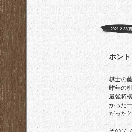
2021.2.22(月
ホント
棋士の
昨年の
最強将
かった
だった
そのソ