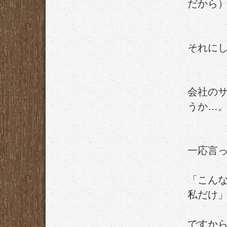
だから
それに
会社の
うか…
一応言
「こん
私だけ
ですか