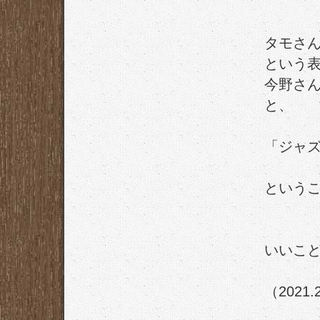
タモさ
という
今野さ
と、
「ジャ
という
いいこ
（2021.