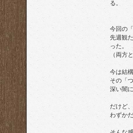
る。
今回の
先週観
った。
（両方
今は結
その「
深い闇
だけど
わずか
そんな