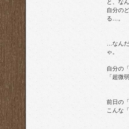
と、な
自分の
る…。
…なん
ゃ。
自分の
「超微
前日の
こんな