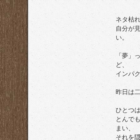
ネタ枯
自分が
い。
「夢」
ど、
インパ
昨日は
ひとつ
とんで
まい、
それを