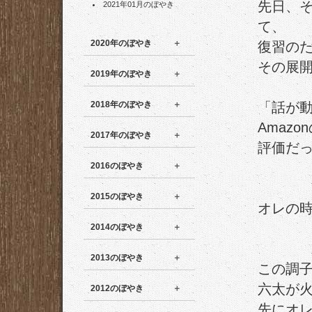
先日、
2021年01月のぼやき
て、
2020年のぼやき
復習の
その展
2019年のぼやき
2018年のぼやき
「話が
Amaz
2017年のぼやき
評価だ
2016のぼやき
2015のぼやき
オレの
2014のぼやき
2013のぼやき
この調
六太が
2012のぼやき
先にオ