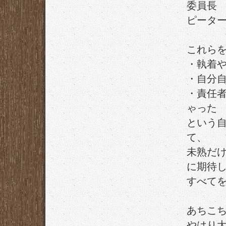
委員長
ピーター
これら
・執着
・自分
・責任
ゃった
という
て、
未熟だ
に期待
すべて
あちこ
やはり