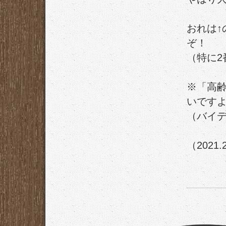
おれは↑
ぞ！
（特に2
※「高
いです
（バイデ
（2021.