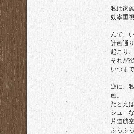
私は家
効率重
んで、
計画通
起こり
それが
いつま
逆に、
画。
たとえ
シュ」
片道航
ふらふ