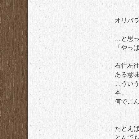
オリパ
…と思
「やっ
右往左
ある意
こうい
本。
何でこ
たとえ
とんで