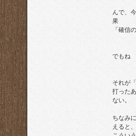
んで、
果
「確信
でもね
それが
打った
ない。
ちなみ
えると
こうい