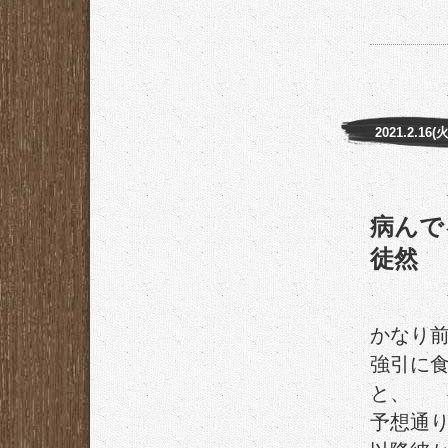
2021.2.16(火
病んで
徒然
かなり
強引に
と、
予想通