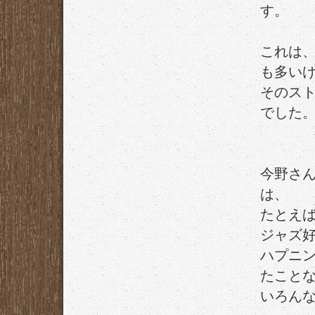
す。
これは
も多い
そのス
でした
今野さ
は、
たとえ
ジャズ
ハプニ
たこと
いろん