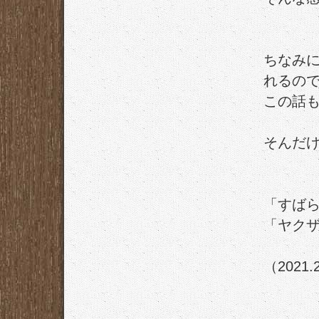
ちなみ
れるの
この話
そんだ
「すば
「ヤク
（2021.