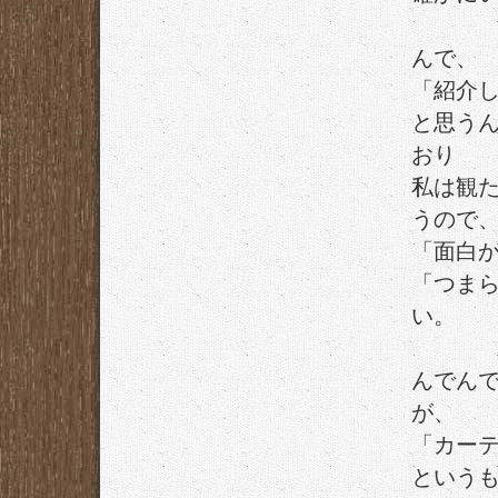
んで、
「紹介
と思う
おり
私は観
うので
「面白
「つま
い。
んでん
が、
「カー
という