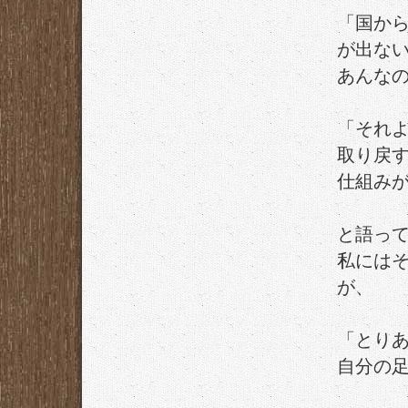
「国か
が出な
あんな
「それ
取り戻
仕組み
と語っ
私には
が、
「とり
自分の