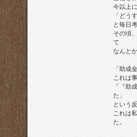
今以上
「どう
と毎日
その頃
て
なんと
「助成
これは
「『助
た」
という
これは
た。