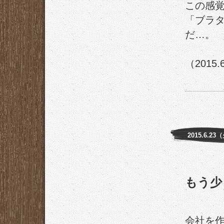
この感
「ブラ
だ…。
（2015.
2015.6.23
もう少
会社を