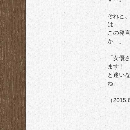
それと
は
この発
か…。
「女優
ます！
と迷い
ね。
（2015.