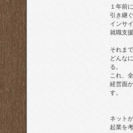
１年前
引き継
インサ
就職支
それま
どんな
る。
これ、
経営面
す。
ネット
起業を