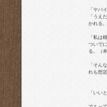
「ヤバ
「うえ
かれる
「私は
ついで
る。（
「そん
れも想
「いい
でもっ