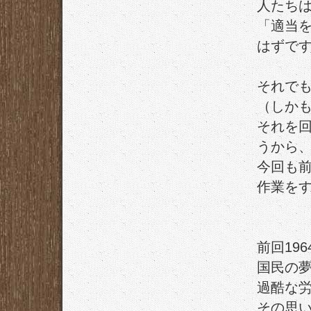
人たち
「適当
はずで
それで
（しか
それを
うから
今回も
作業を
前回196
国民の
過酷な
その思