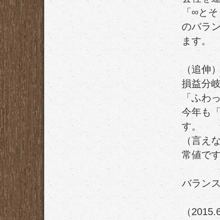
「∞とそ
のバラ
ます。
（追伸
損益分
「ふわ
今年も
す。
（言え
常値で
バラン
（2015.