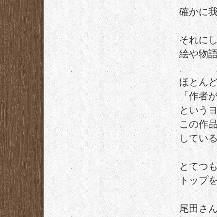
確かに
それに
絵や物
ほとん
「作者
という
この作
してい
とてつ
トップ
尾田さ