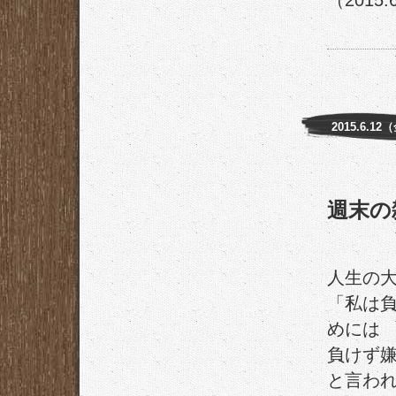
（2015.
2015.6.12
週末の
人生の
「私は
めには
負けず
と言わ