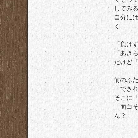
してみ
自分に
く。
「負け
「あき
だけど
前のふ
「でき
そこに
「面白
ん？