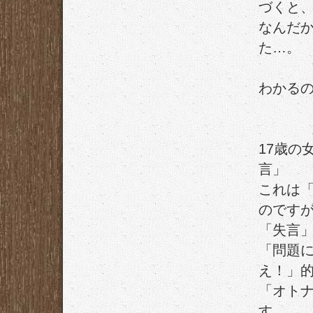
づくと
なんだ
た…。
わかる
17歳の
言」
これは
のです
「失言
「問題
え！」
「オト
す…。