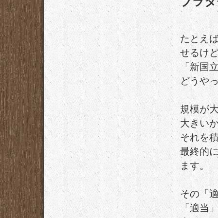
ブラタ
たとえ
せるけ
「新国立
どうや
規模が
大きい
それを
最終的
ます。
その「
「適当