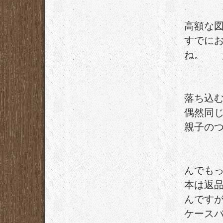
高額な
すでに
ね。
落ち込
偶然同
親子の
んでも
本は返
んです
ケース