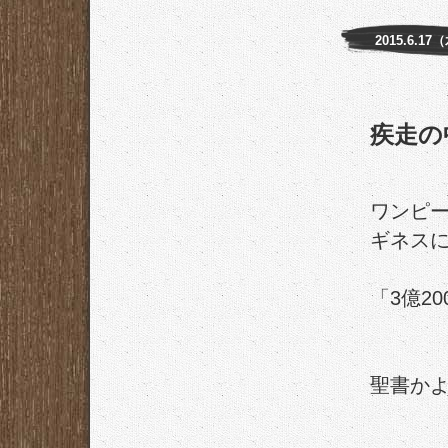
2015.6.17
疾走の
ワンピ
ギネス
「3億2
聖書か