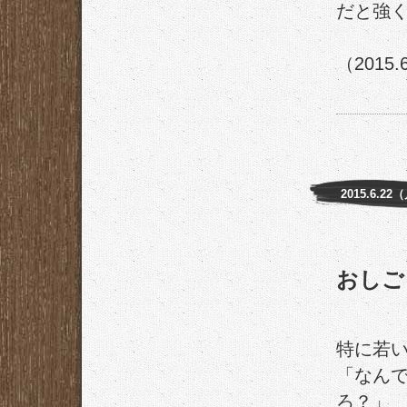
だと強
（2015.
2015.6.22
おしご
特に若
「なん
ろ？」