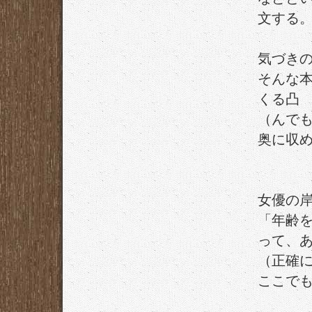
文する
気づき
そんな
くる凸
（んで
奥に収
女優の
「年齢を
って、
（正確に
ここで