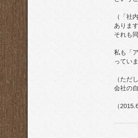
（「社
ありま
それも
私も「
ってい
（ただ
会社の
（2015.