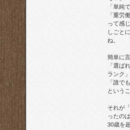
「単純
「重労
って感
しごと
ね。
簡単に
「選ば
ランク
「誰で
という
それが
ったの
30歳を