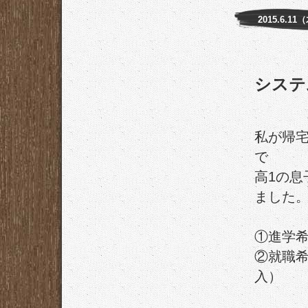
2015.6.11
システ
私が帰
で
高1の
ました
①進学
②就職
入）