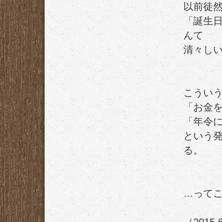
以前徒
「誕生
んて
清々し
こうい
「お金
「年令
という
る。
…って