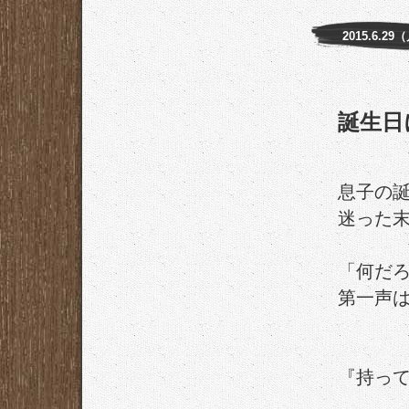
2015.6.29
誕生日
息子の
迷った
「何だ
第一声
『持っ