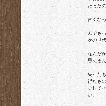
たったの
古くな
んでも
次の世
なんだ
思える
失った
得たも
そして
い。