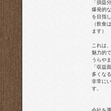
「損益
爆発的
を目指
（飲食
ます）
これは
魅力的
うらや
「収益
多くな
非常に
す。
会社を