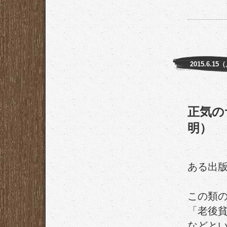
2015.6.15
正気の
明）
ある出
この類
「老後
などと