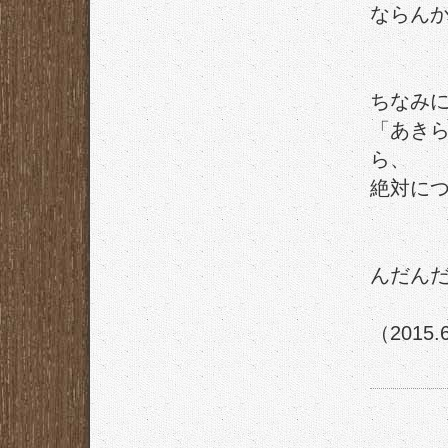
ならん
ちなみ
「あき
ら、
絶対に
んだん
（2015.