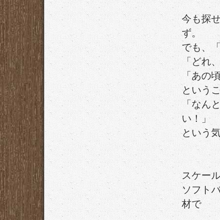
今も探
ず。
でも、
「どれ
「あの
という
「なん
い！」
という
スケー
ソフト
材で