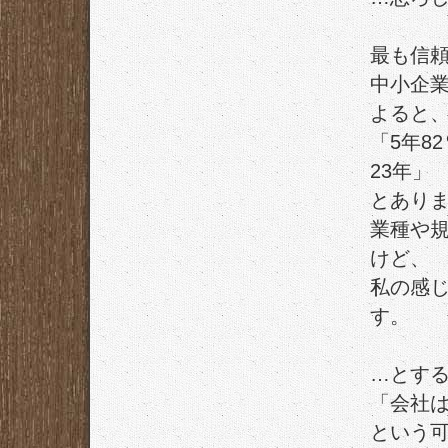
最も信
中小企
よると
「5年8
23年」
とあり
業種や
けど、
私の感
す。
…とす
「会社
という