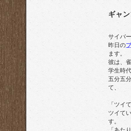
ギャン
サイバ
昨日の
ます。
彼は、
学生時
五分五
て、
「ツイ
ツイて
す。
「あた