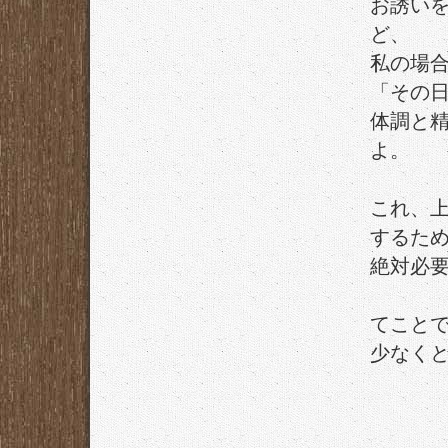
お誘い
ど、
私の場
「その
体調と
よ。
これ、
するた
絶対必
てこと
少なく