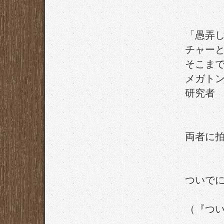
「愚弄
チャー
そこま
メガト
研究者
両者に
ついで
（『つい