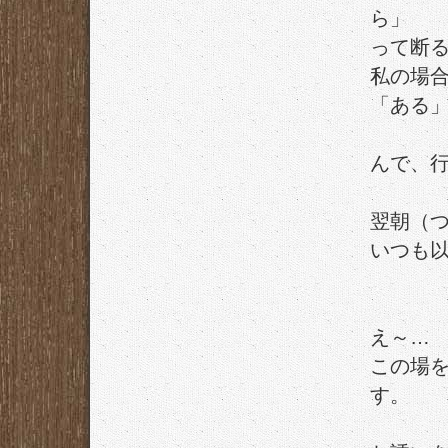
ら」
って断
私の場
「ある
んで、
翌朝（
いつも以
え～…
この場
す。