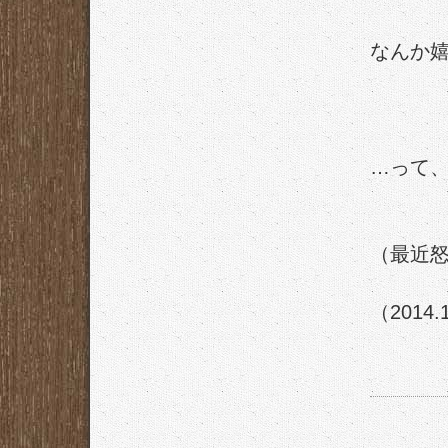
なんか
…って
（最近
（2014.