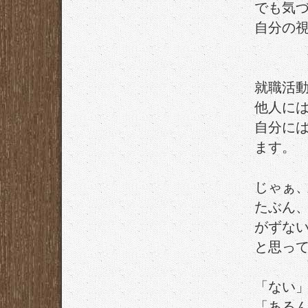
でも気
自分の
就職活
他人に
自分に
ます。
じゃぁ
たぶん
がずな
と思っ
「ない
「ある