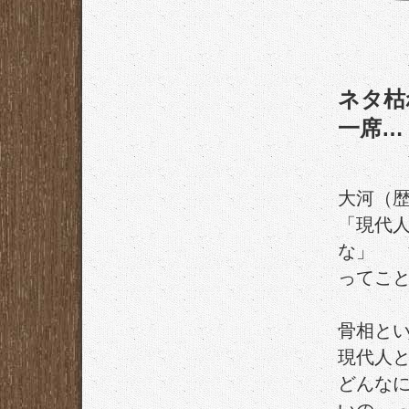
ネタ枯
一席…
大河（
「現代
な」
ってこ
骨相と
現代人
どんな