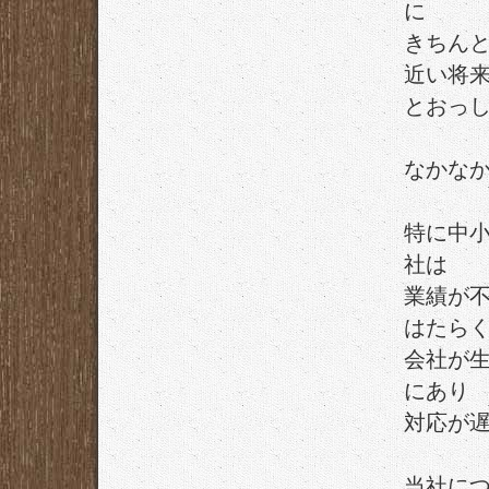
に
きちん
近い将
とおっ
なかな
特に中
社は
業績が
はたら
会社が
にあり
対応が
当社に