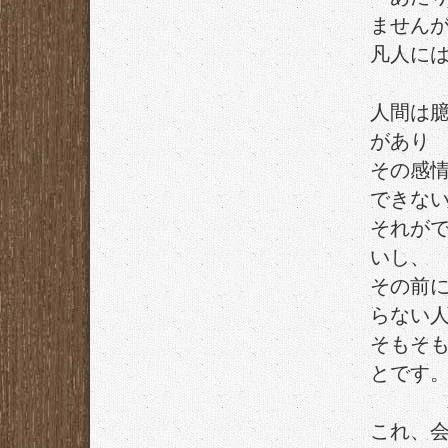
ません
凡人に
人間は
があり
その感
できな
それが
いし、
その前
らない
そもそ
とです
これ、