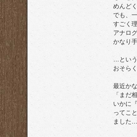
めんど
でも、
すごく
アナロ
かなり
…とい
おそら
最近か
「まだ
いかに
ってこ
ました