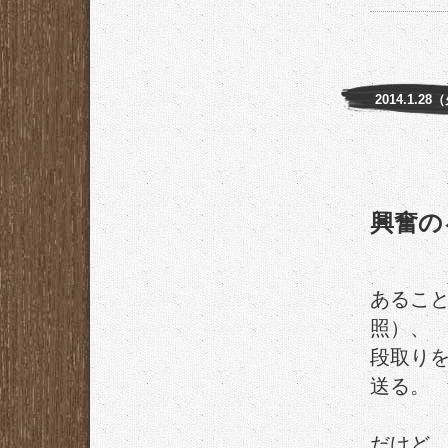
2014.1.28
興奮の
あること
照）、
段取り
送る。
だけど