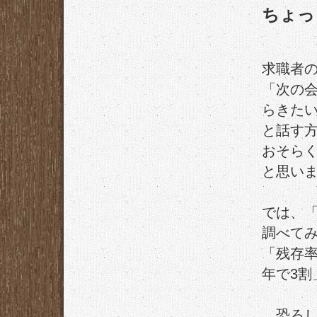
ちょっ
求職者
「次の会
らきた
と話す
おそら
と思い
では、
調べて
「残存率
年で3割
…恐ろ