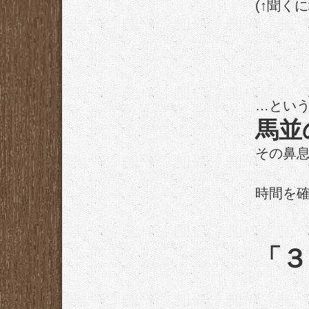
(↑聞く
…とい
馬並
その鼻
時間を
「３