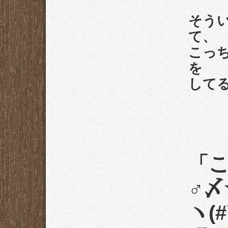
そう
て、
こっ
を
して
「こ
♂〆
ヽ(#