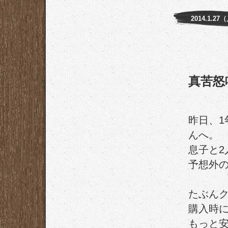
2014.1.27
真苦怒
昨日、
んへ。
息子と2
予想外
たぶん
購入時
もっと