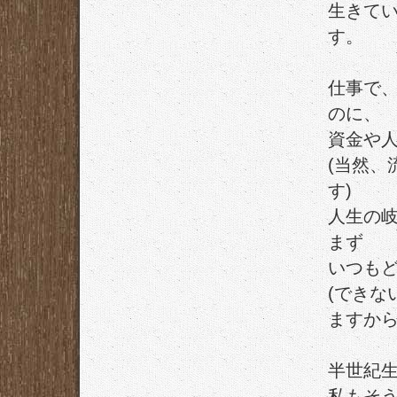
生きて
す。
仕事で
のに、
資金や人
(当然、
す)
人生の
まず
いつも
(できな
ますから
半世紀
私もそ