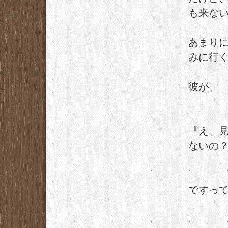
も来な
あまり
みに行
彼が、
『え、
ないの
ですっ