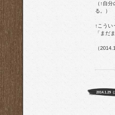
（↑自分
る。）
↑こうい
「まだ
（2014.
2014.1.29