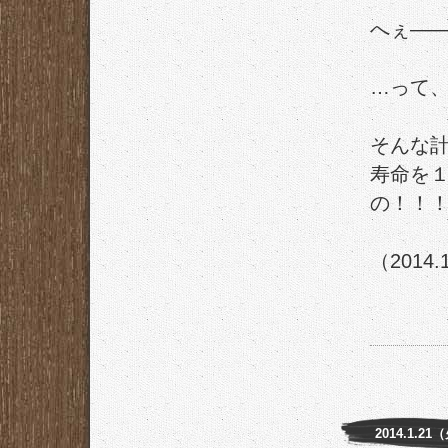
へぇ―
…って
そんな
寿命を
の！！
（2014.
2014.1.21