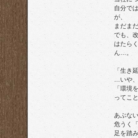
自分で
が、
まだま
でも、
はたら
ん…。
「生き
…いや
「環境
ってこ
あぶな
危うく
足を踏