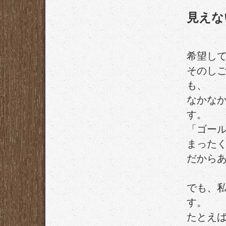
見えな
希望し
そのし
も、
なかな
す。
「ゴー
まった
だから
でも、
す。
たとえ