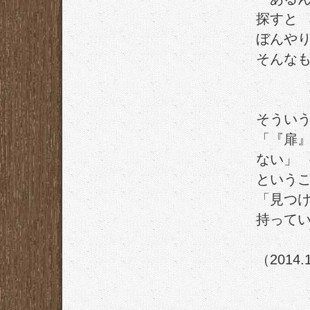
探すと
ぼんや
そんな
そうい
「『扉
ない」
という
「見つ
持って
（2014.