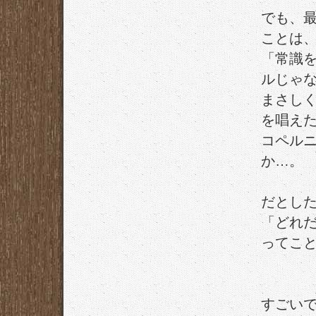
でも、
ことは
「常識
ルじゃ
まさし
を唱え
コペル
か…。
だとし
「どれ
ってこ
すごい