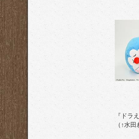
『ドラ
（↑水田