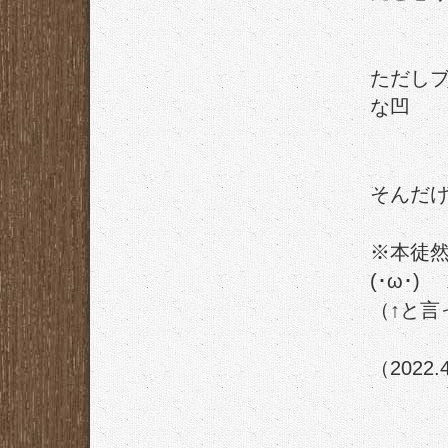
ただし
な凹
そんだ
※本徒
(･ω･)ゞ
（↑と言
（2022.