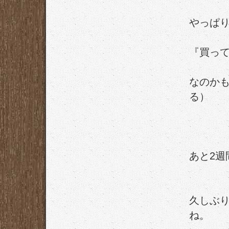
やっぱ
『買っ
なのか
る）
あと2週
久しぶ
ね。