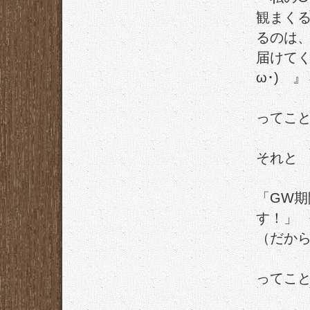
観まく
るのは
届けてく
ω･)ゞ』
ってこ
それと
「GW
す！」
（だか
ってこ