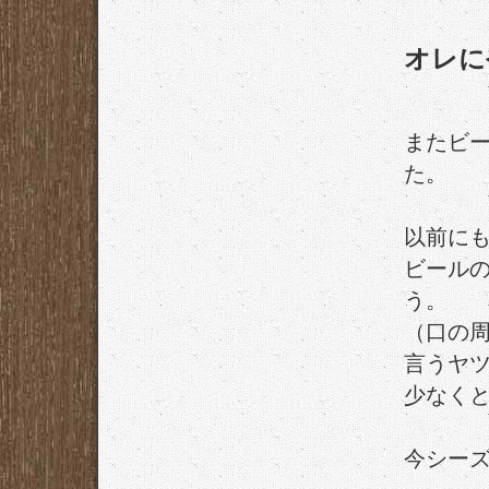
オレに
またビー
た。
以前に
ビール
う。
（口の
言うヤ
少なく
今シー