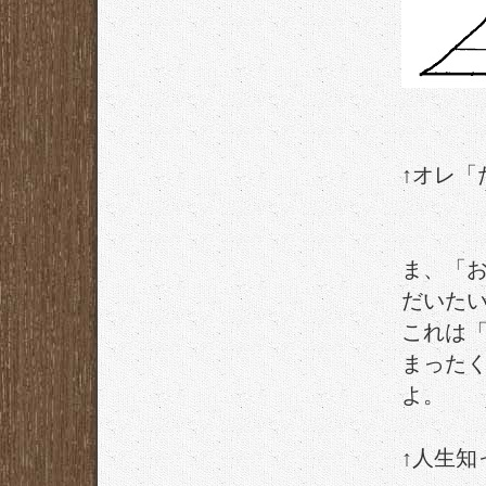
↑オレ「
ま、「
だいた
これは
まった
よ。
↑人生知