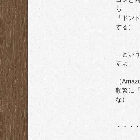
ら
「ドン
する）
…とい
すよ。
（Amaz
頻繁に
な）
・・・