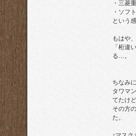
・三菱重
・ソフト
という
もはや
「桁違
る…。
ちなみ
タワマ
てたけ
その方の
た。
↑マスク