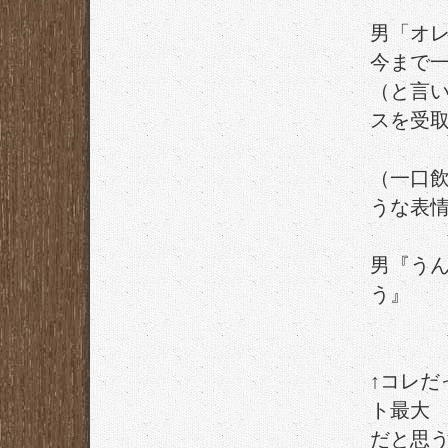
男「オレ
今まで
（と言
スを受
（一口
うな表
男『う
う』
↑コレ
ト最大
だと思