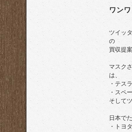
ワンワ
ツイッ
の
買収提
マスク
は、
・テスラ
・スペー
そしてツ
日本で
・トヨタ