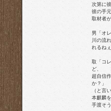
次第に
彼の手
取材者
男「オレ
川の流
れるね
取「コ
ど、
超自信
か？」
（と言
本麒麟
手渡そ