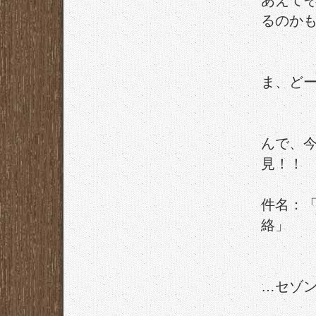
あえて
るのか
ま、ど
んで、
見！！
件名：「
絡」
…セゾ