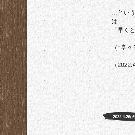
…とい
は
「早くと
（↑堂々
（2022.
2022.4.26(火