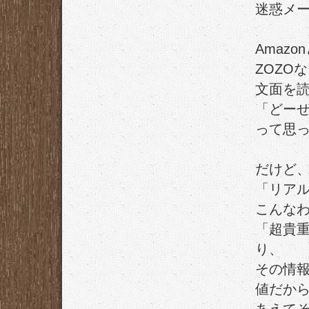
迷惑メ
Amaz
ZOZO
文面を
「どー
って思
だけど
「リア
こんな
「超貴
り、
その情
値だか