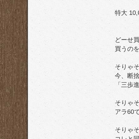
特大 10
どーせ
買うの
そりゃ
今、断
「三歩
そりゃ
アラ60
そりゃ
コレと