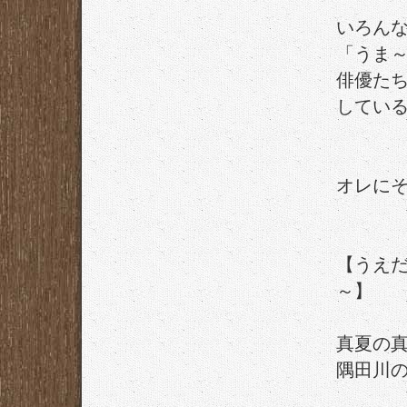
いろん
「うま
俳優た
してい
オレにそ
【うえだ
～】
真夏の
隅田川