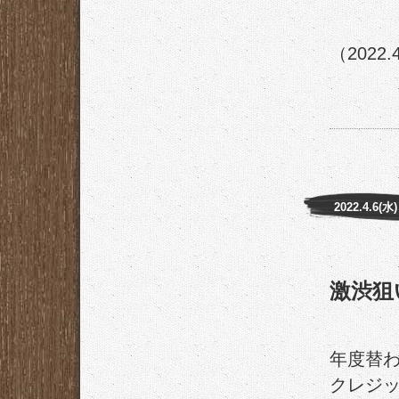
（2022.
2022.4.6(水)
激渋狙
年度替
クレジ