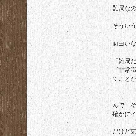
難局な
そうい
面白い
「難局
『非常
てこと
んで、
確かに
だけど