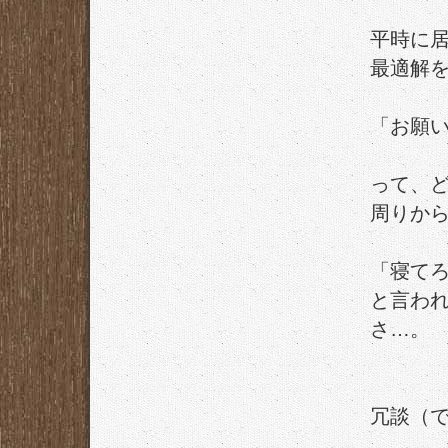
平時に
最適解
「お願
って、
周りか
「寝て
と言わ
さ…。
冗談（