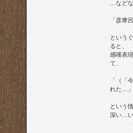
…など
「彦摩
という
ると、
感嘆表
て、
「（「
れた…
という
深い…