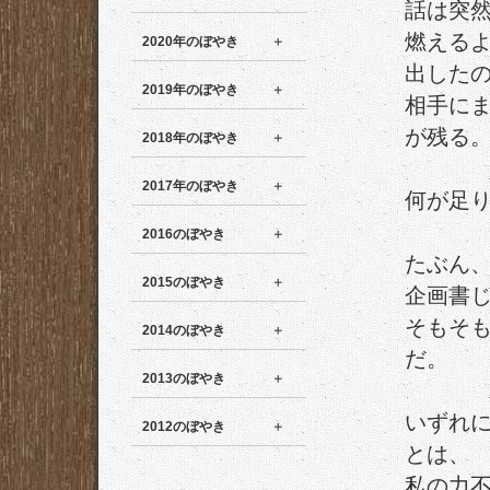
話は突
燃える
2020年のぼやき
出した
2019年のぼやき
相手に
が残る
2018年のぼやき
2017年のぼやき
何が足
2016のぼやき
たぶん
2015のぼやき
企画書
そもそ
2014のぼやき
だ。
2013のぼやき
いずれ
2012のぼやき
とは、
私の力