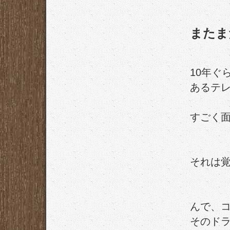
またま
10年ぐ
あるテ
すごく
それは
んで、
そのド