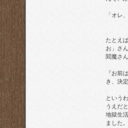
「オレ
たとえ
お」さ
閻魔さ
『お前
き、決
という
うえだ
地獄生活
ました