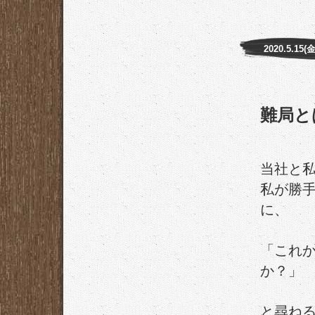
2020.5.15(金
難局と
当社と
私が勝
に、
「これ
か？」
と尋ね