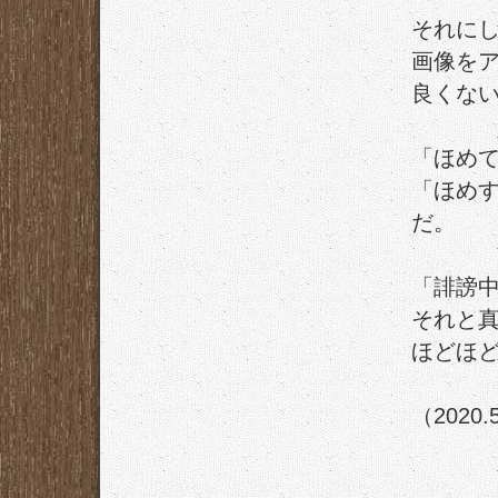
それに
画像を
良くな
「ほめ
「ほめ
だ。
「誹謗
それと
ほどほ
（2020.