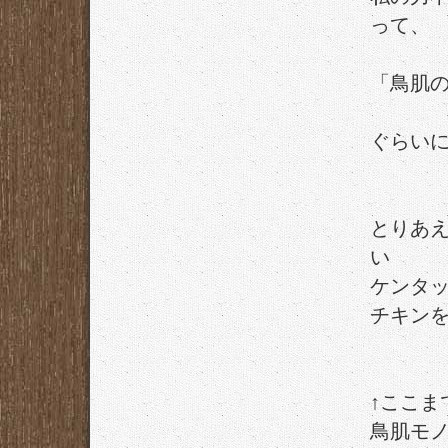
って、
「鳥肌
ぐらい
とりあ
い
ケンタ
チキン
↑ここま
鳥肌モ