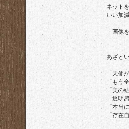
ネット
いい加
「画像
あざと
「天使
「もう
「美の
「透明
「本当
「存在