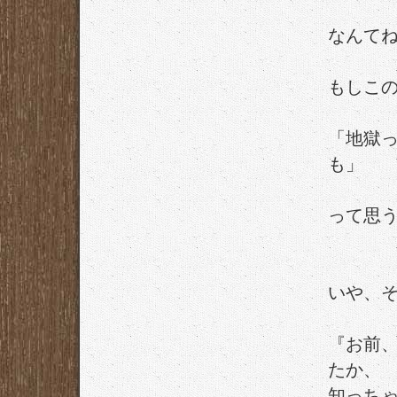
なんてね
もしこ
「地獄
も」
って思
いや、
『お前
たか、
知っち