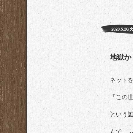
2020.5.26(
地獄か
ネット
「この
という
んで、