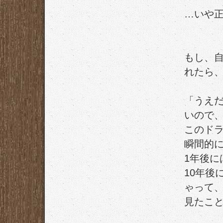
…いや
もし、
れたら
「うえだ
いので
このドラ
瞬間的
1年後
10年後
ゃって
見たこ