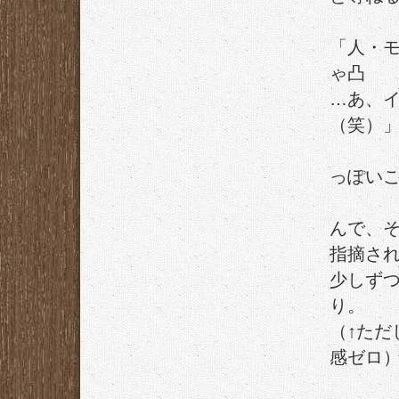
「人・
ゃ凸
…あ、
（笑）
っぽい
んで、
指摘さ
少しず
り。
（↑た
感ゼロ