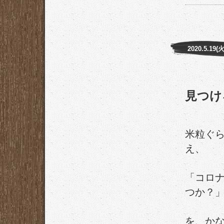
2020.5.19(火
見つけ
米粒ぐ
え、
「コロ
つか？
を、か