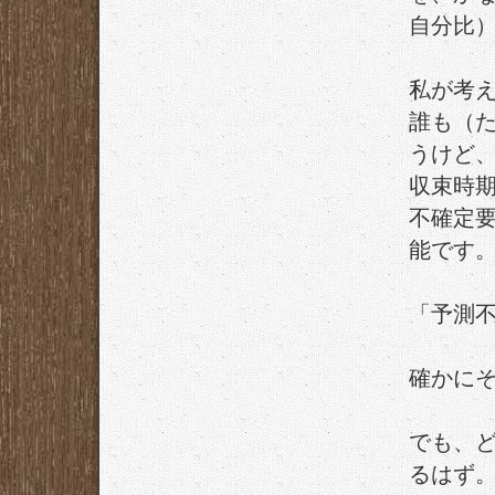
自分比
私が考
誰も（
うけど
収束時
不確定
能です
「予測
確かに
でも、
るはず