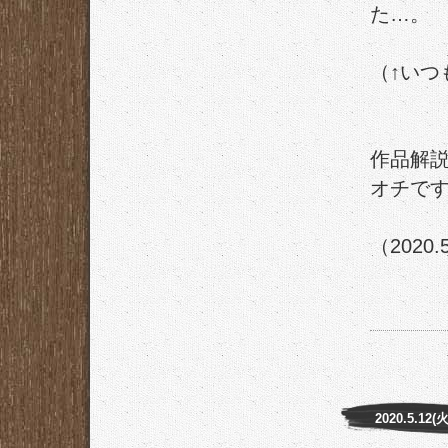
た…。
（↑いつ
作品解
オチで
（2020.
2020.5.12(火