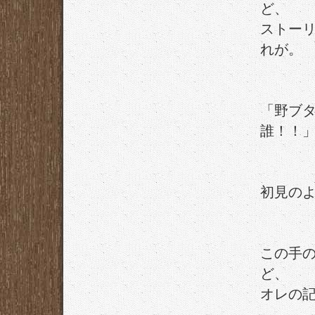
ど、
ストー
れが。
「野ブ
誰！！
初見の
この手
ど、
オレの