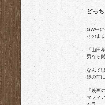
どっち
GW中
そのま
「山田
男なら
なんて
鏡の前
「映画の
マフィ
ャラ」