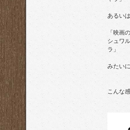
あるい
「映画
シュワ
ラ」
みたい
こんな