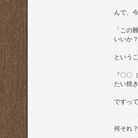
んで、
「この
いいか
という
『〇〇
たい焼
ですっ
何それ