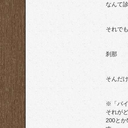
なんて
それで
刹那
そんだ
※「バ
それが
200と