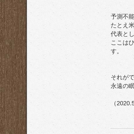
予測不
たとえ
代表と
ここは
す。
それが
永遠の
（2020.