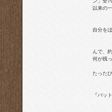
ン」全7
以来の
自分を
んで、約
何が残
たった
『バッ