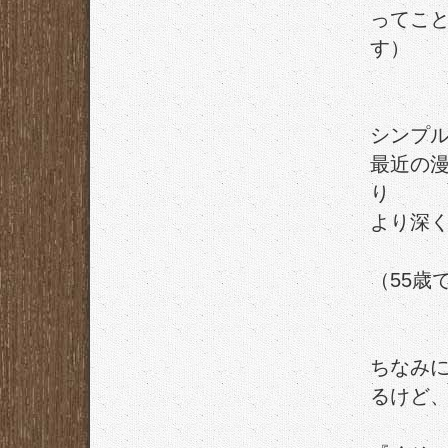
ってこと
す）
シンプ
最近の
り
より深
（55歳
ちなみ
るけど