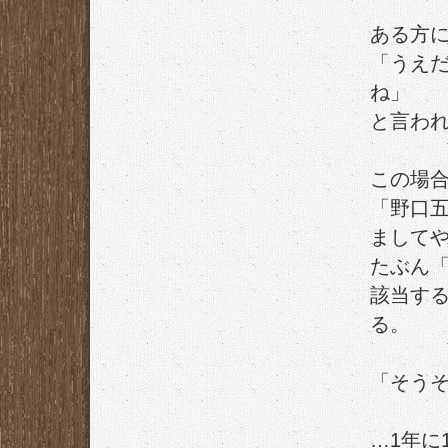
ある方
「うえ
ね」
と言わ
この場
「野口
まして
たぶん
該当す
る。
「そう
…1年に