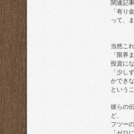
関連記
「有り
って、
当然こ
「限界
投資に
「少し
かでき
という
彼らの
ど、
フツー
「ゼロ