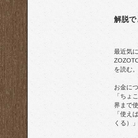
解脱で
最近気
ZOZO
を読む
お金に
「ちょ
界まで
「使え
くる）