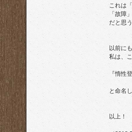
これは
「故障
だと思
以前に
私は、
『惰性
と命名し
以上！