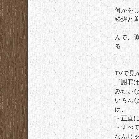
何かを
経緯と
んで、
る。
TVで見
「謝罪
みたい
いろん
は、
・正直
・すべ
なんじ