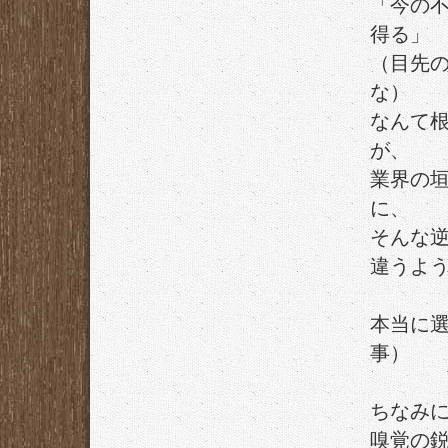
「今の
得る」
（目先
な）
なんて
が、
業界の
に、
そんな
違うよ
本当に
事）
ちなみ
嗅覚の