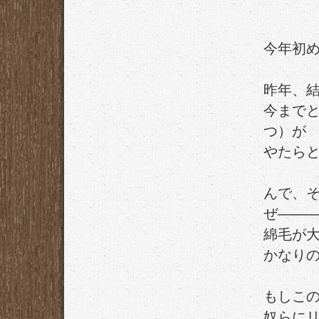
今年初
昨年、
今まで
つ）が
やたら
んで、
ぜ――
綿毛が
かなり
もしこ
奴らに