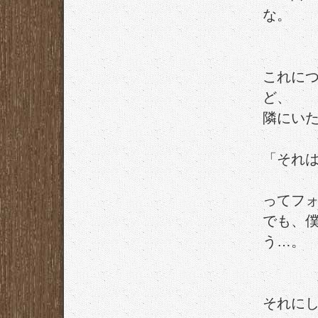
な。
これに
ど、
隣にい
「それ
ってフ
でも、
う…。
それに