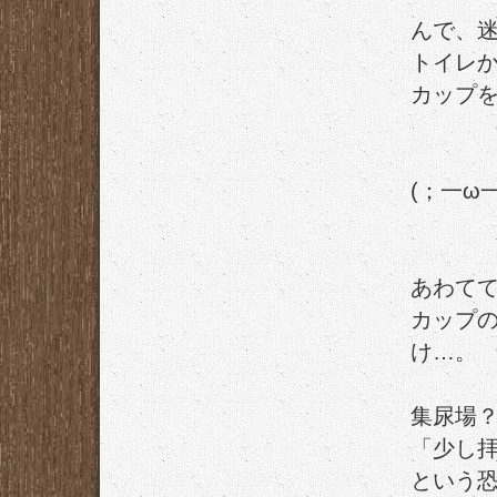
んで、
トイレ
カップ
(；一ω一|
あわて
カップ
け…。
集尿場
「少し
という