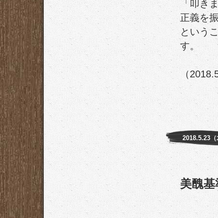
「叩き
正義を
という
す。
（2018.
2018.5.23
美醜基