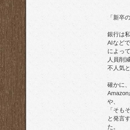
「新卒
銀行は
AIなど
によっ
人員削
不人気
確かに
Amaz
や、
「そも
と発言す
た。