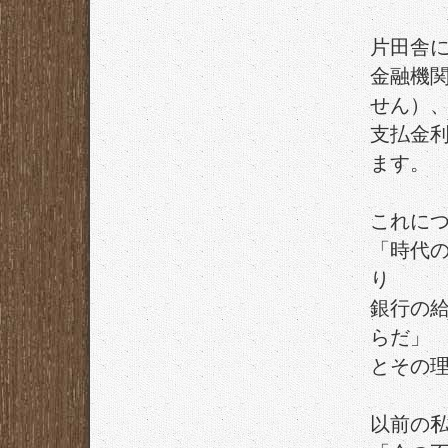
片田舎
金融機
せん）
支払金
ます。
これに
「時代
り
銀行の
らだ」
とその
以前の