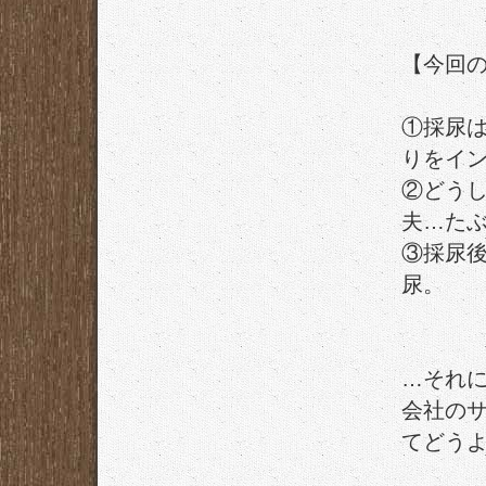
【今回
①採尿
りをイ
②どう
夫…た
③採尿
尿。
…それ
会社のサ
てどう