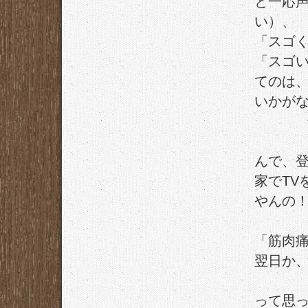
と一応
い）、
「スゴ
「スゴ
てのは
いかが
んで、
家でTV
やんの
「筋肉
翌日か
って思