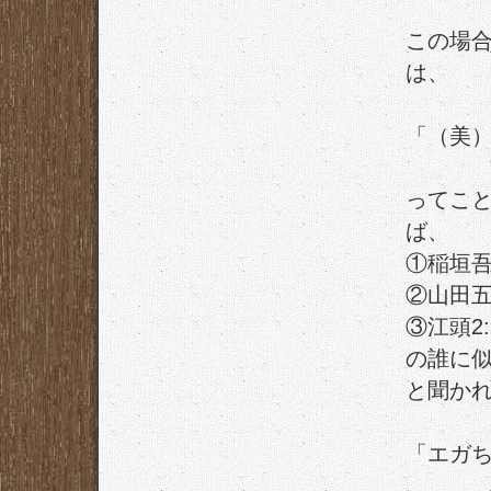
この場
は、
「（美
ってこ
ば、
①稲垣
②山田
③江頭2:
の誰に
と聞か
「エガ