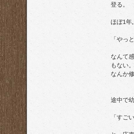
登る。
ほぼ1年
「やっと
なんて
もない
なんか
途中で
「すご