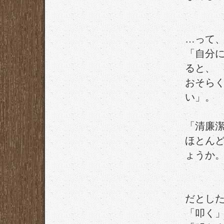
…って
「自分
ると、
おそら
い」。
「清廉
ほとん
ょうか
だとし
「叩く