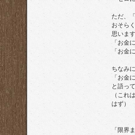
ただ、
おそら
思いま
「お金
「お金
ちなみ
「お金
と語っ
（これ
はず）
「限界