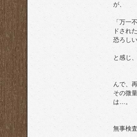
が、
「万一
ドされ
恐ろし
と感じ
んで、
その微
は…。
無事検