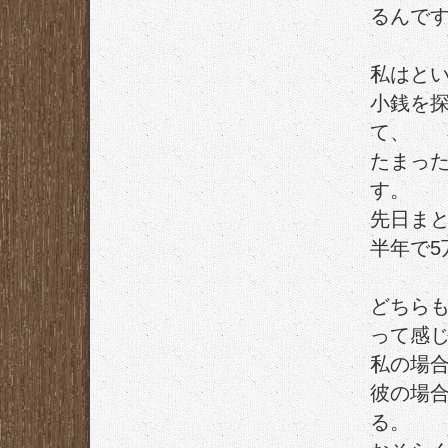
るんで
私はと
小銭を
て、
たまっ
す。
先日ま
半年で5
どちら
って感
私の場
彼の場
る。