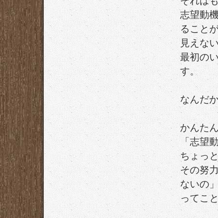
それは
志望動
ること
見えな
最初の
す。
なんだ
かんた
「志望
ちょっ
その努
ないの
ってこ