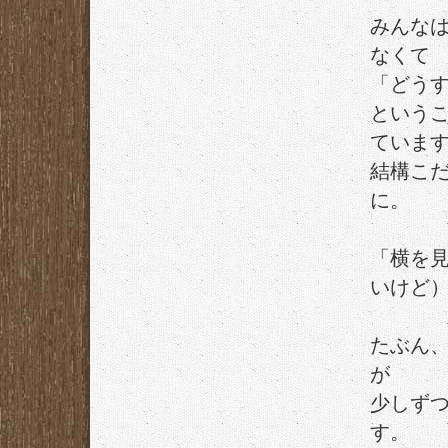
みんな
なくて
「どう
という
ていま
結構こ
に。
「横を
いけど
たぶん
が
少しず
す。