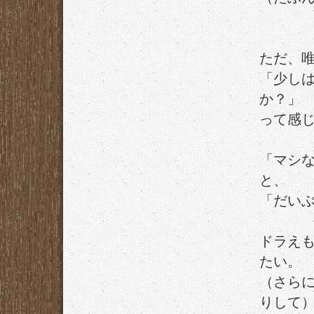
ただ、
「少し
か？」
って感
「マシ
と、
「だい
ドラえ
たい。
（さら
りして