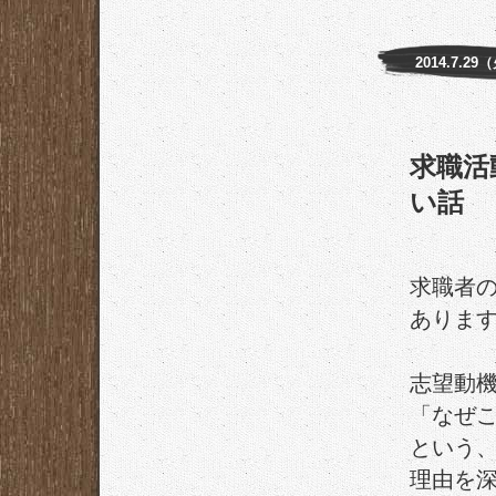
2014.7.29
求職活
い話
求職者
ありま
志望動
「なぜ
という
理由を