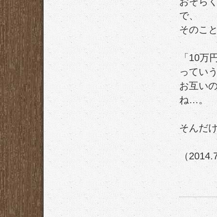
おそら
で、
そのこ
「10万
ってい
お互い
ね…。
そんだ
（2014.