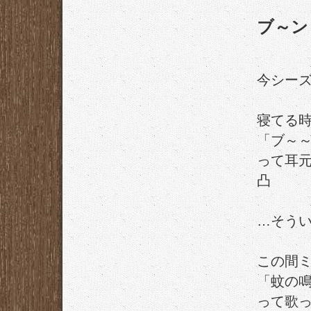
ブ～ン
今シー
寝てる
「ブ～
って耳
凸
…そう
この間
「蚊の
って歌