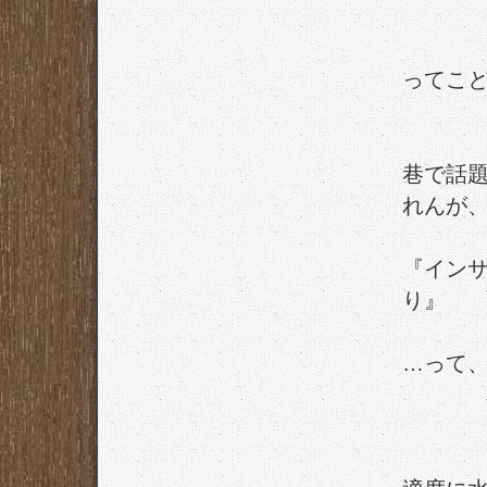
ってこ
巷で話
れんが
『イン
り』
…って