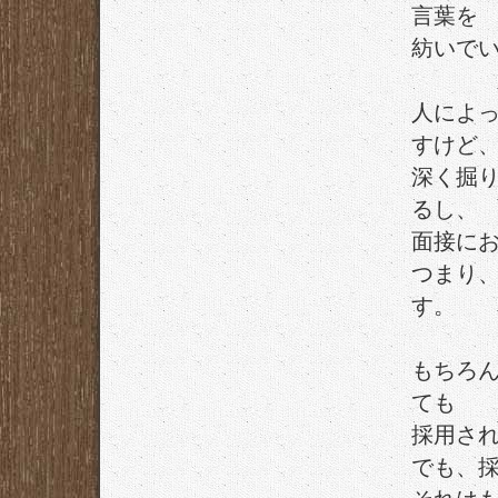
言葉を
紡いで
人によ
すけど
深く掘
るし、
面接に
つまり
す。
もちろ
ても
採用さ
でも、