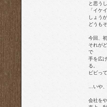
と思う
「イケ
しょう
どうも
今回、
それが
で
手を広
る。
ビビっ
…いや
会社を