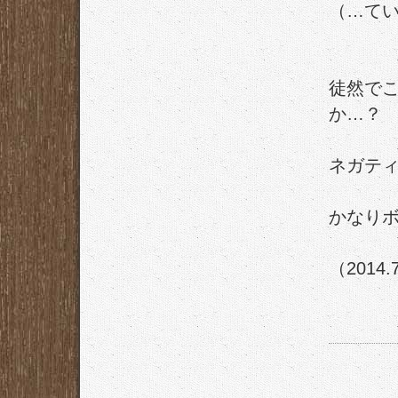
（…て
徒然で
か…？
ネガテ
かなり
（2014.