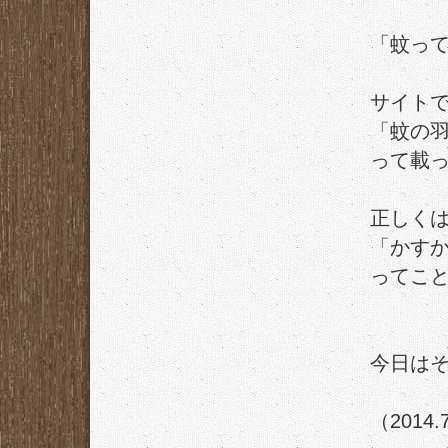
「蚊っ
サイト
「蚊の
って載
正しく
「かす
ってこと
今日は
（2014.