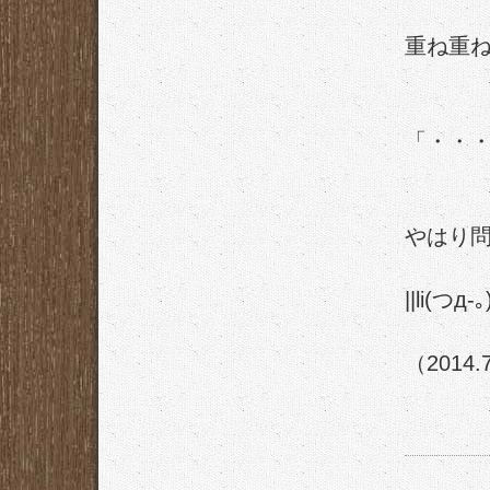
重ね重
「・・
やはり
||li(つд-｡)i
（2014.