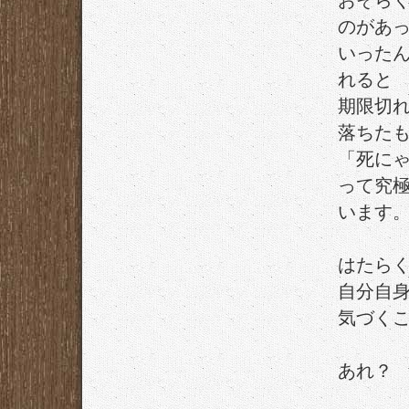
おそら
のがあ
いった
れると
期限切
落ちた
「死に
って究
います
はたら
自分自
気づく
あれ？