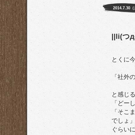
2014.7.30
||li(つд-
とくに
「社外
と感じ
「どー
「そこ
でしょ
ぐらい