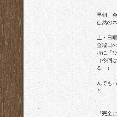
早朝、
徒然の
土・日
金曜日
特に「
（今回
る」）
んでも
と、
『完全に