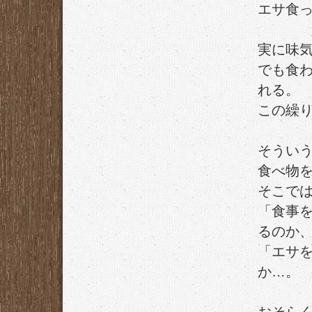
エサ食
実に味
でも食
れる。
この繰
そうい
食べ物
そこで
「食事
るのか
「エサ
か…。