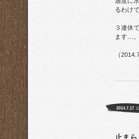
適度に
るわけ
３連休
ます…
（2014.
2014.7.17
止まら