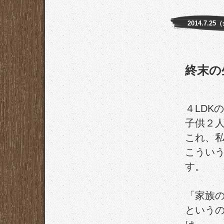
2014.7.25
終末の
４LDK
子供２
これ、
こうい
す。
「家族
という