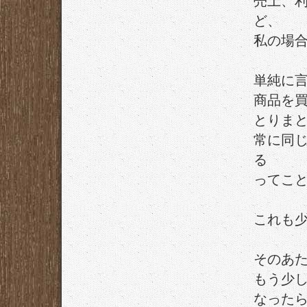
売上、
ど、
私の場
単純に
商品を
とりま
常に同
る
ってこ
これも
そのあ
もう少
なった