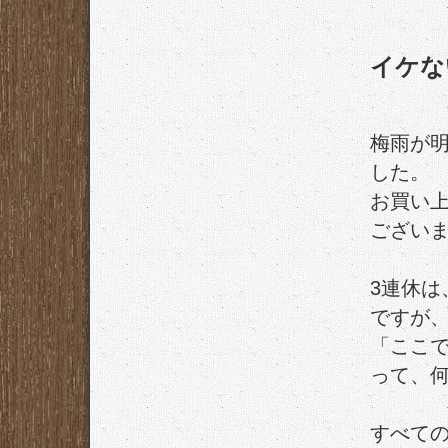
イケな
梅雨が
した。
お買い
ござい
3連休
ですが
「ここ
って、
すべて