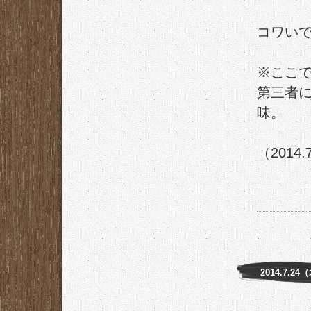
コワい
※ここ
第三者
味。
（2014.
2014.7.24