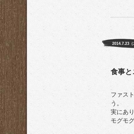
2014.7.23
食事と
ファス
う。
実にあ
モグモ