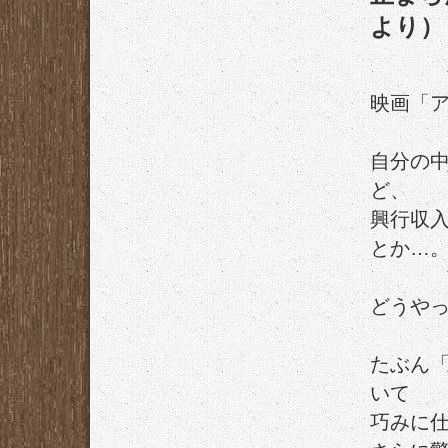
より）
映画「
自分の
ど、
興行収入
とか…
どうや
たぶん
いて
巧みに