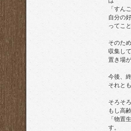
は
「すん
自分の
ってこ
そのた
収集し
置き場
今後、
それと
そろそ
もし高
「物置
す。