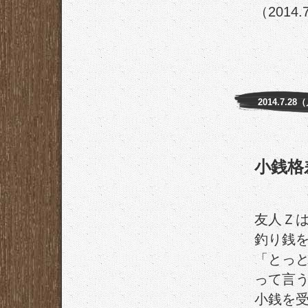
（2014.
2014.7.28
小銭格
友人Ｚ
釣り銭
「とっ
って言
小銭を