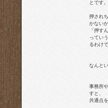
とです
押され
かない
「押す
ってい
るわけ
なんと
事務所
すと、
共通点