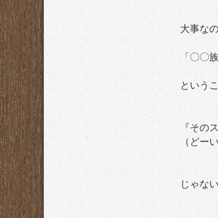
大事な
「〇〇
という
『その
（どー
じゃな