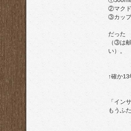
①500m
②マクド
③カップ
だった
（③は
い）。
↑確か1
「イン
もうふ