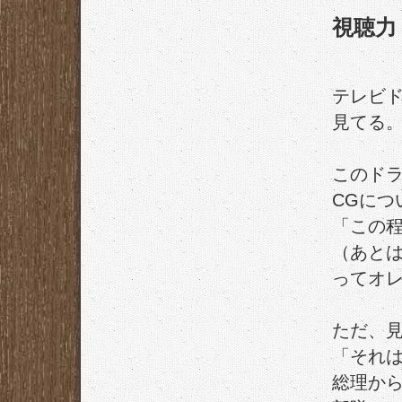
視聴力
テレビ
見てる
このド
CGに
「この
（あと
ってオ
ただ、
「それ
総理か