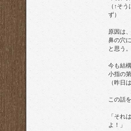
（↑そ
ず）
原因は
鼻の穴
と思う
今も結
小指の第
（昨日は
この話
「それ
よ！」