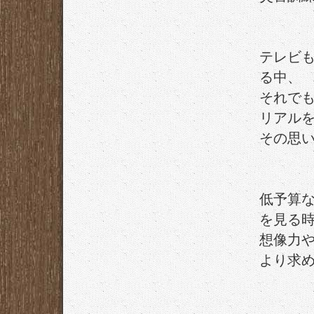
テレビ
る中、
それで
リアル
その思
低予算
を見る
想像力
より求