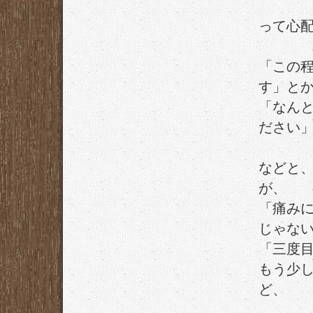
って心
「この
す」と
「なん
ださい
などと
が、
「痛み
じゃな
「三度
もう少
ど、