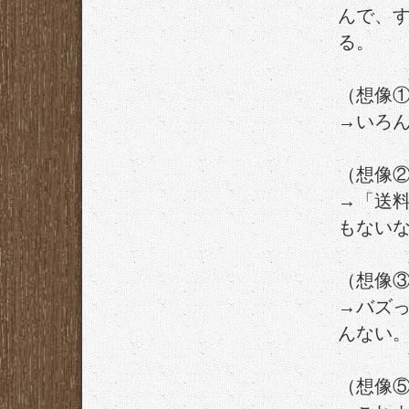
んで、
る。
（想像
→いろ
（想像
→「送
もない
（想像③
→バズ
んない
（想像