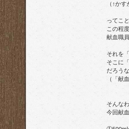
（↑かす
ってこ
この程
献血職
それを
そこに
だろう
（「献
そんな
今回献