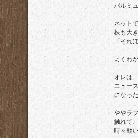
バルミ
ネット
株も大
「それ
よくわ
オレは
ニュー
になっ
ややラ
触れて
時々動