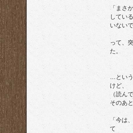
「まさ
してい
いない
って、
た。
…という
けど、
（読んで
そのあ
「今は
て