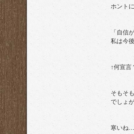
ホント
「自信
私は今
↑何宣言
そもそ
でしょ
寒いね