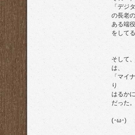
「デジ
の長老
ある端
をして
そして、
は、
「マイ
り
はるか
だった
(･ω･)ゞ