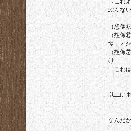
→これ
ぶんな
（想像
（想像
慢」と
（想像
け
→これ
以上は
なんだ