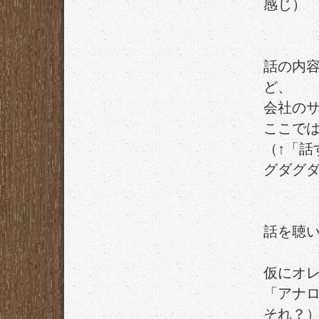
感じ）
話の内
ど、
会社の
ここで
（↑「
グダグ
話を聴
仮にオ
「アナ
それ？