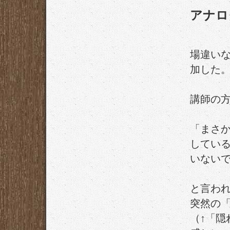
アナロ
場違いな
加した
講師の
「まさ
してい
いない
と言わ
突然の
（↑「