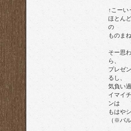
↑こーい
ほとん
の
ものま
そー思
ら、
プレゼ
るし、
気負い
イマイ
ンは
もはや
（※バ