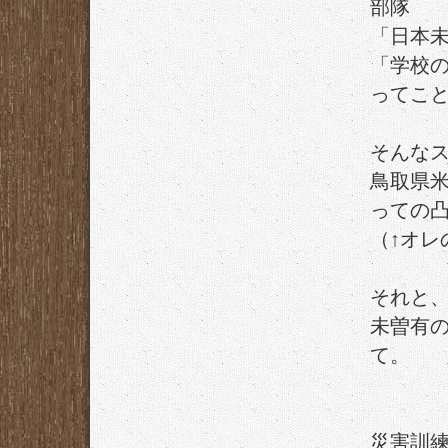
部隊
「日本
「学校の
ってこ
そんな
鳥取県米
っての
（↑オレ
それと
未曽有
て。
災害訓