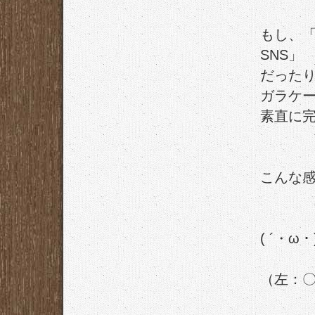
もし、
SNS」
だった
ガラケ
素直に
こんな感
( ´・ω・
（左：