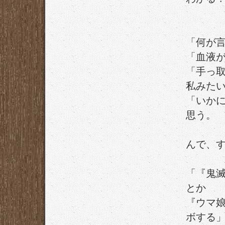
「何が
「血液
「手っ
私みた
「いか
思う。
んで、
「『鬼滅
とか
『ウマ
ボする