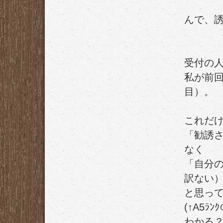
んで、
受付の
私が前回
目）。
これだ
「勧誘
なく
「自分
訳ない
と思っ
(↑A5
わかる？