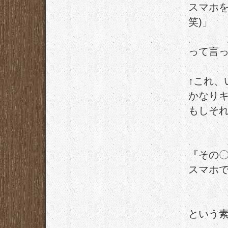
スマホを
笑)」
って言
↑これ、
かなり
もしそ
『その
スマホ
という