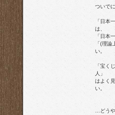
ついで
「日本
は、
「日本
「(理論
い。
「宝く
人」
はよく
い。
…どう