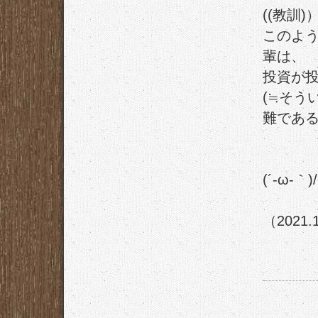
((教訓)
このよ
輩は、
投資が
(≒そう
難である
(´-ω-｀)
（2021.