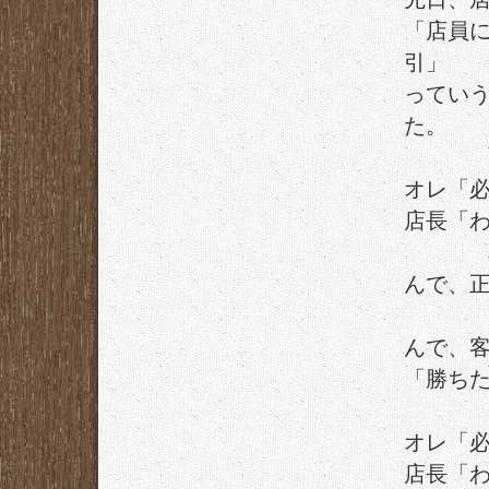
「店員
引」
ってい
た。
オレ「
店長「
んで、
んで、
「勝ち
オレ「
店長「