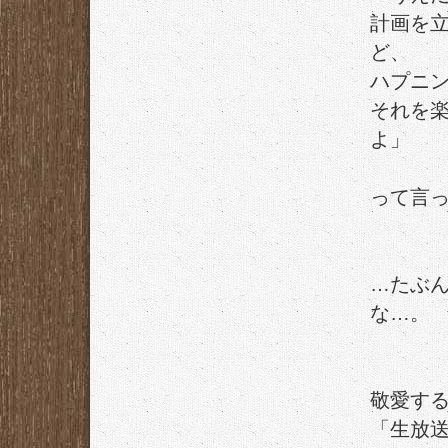
計画を
ど、
ハプニ
それを
よ」
って言
…たぶ
な…。
敬愛す
「生放