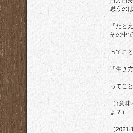
自分自
思うの
『たとえ
その中
ってこ
『生き
ってこ
（↑意
ょ？）
（2021.