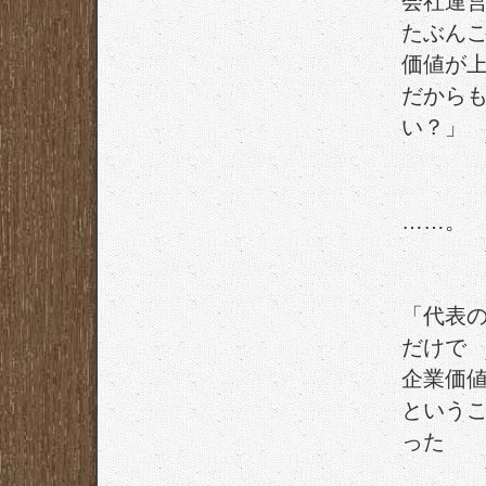
会社運営
たぶん
価値が
だから
い？」
……。
「代表
だけで
企業価
という
った