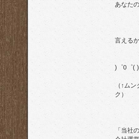
あなた
言える
)゜0゜( 
（↑ムン
ク）
「当社