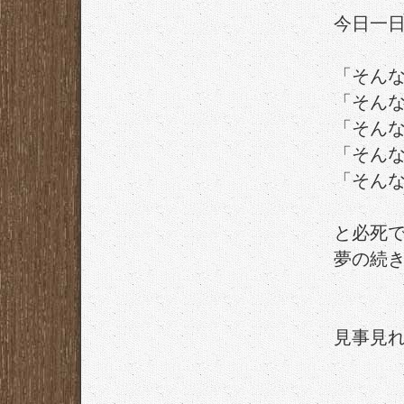
今日一
「そん
「そん
「そん
「そん
「そん
と必死
夢の続
見事見れ