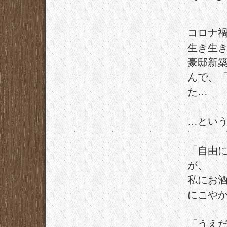
コロナ
生き生
豪邸新
んで、
た…
…とい
「自由
が、
私にお
にこや
「うえ