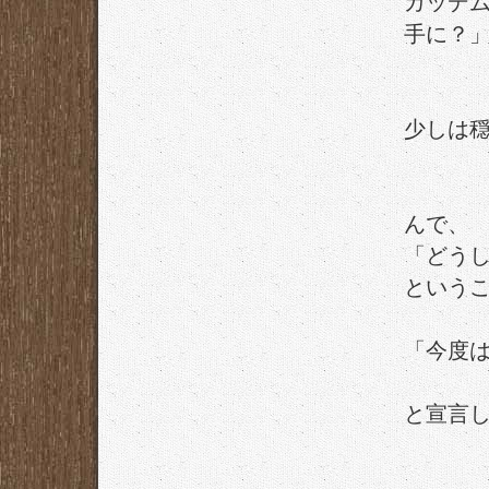
ガッデ
手に？
少しは
んで、
「どう
という
「今度
と宣言