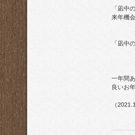
「凪中
来年機会
「凪中
一年間
良いお
（2021.