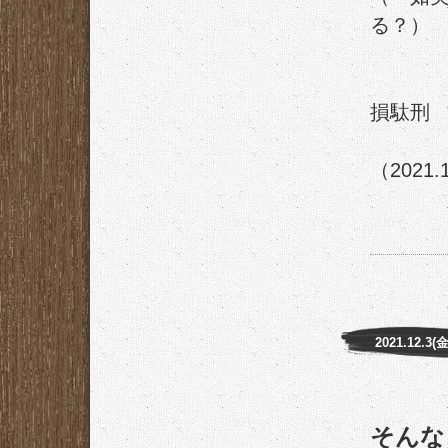
る？）
損駄刑
（2021.
2021.12.3(金
そんな