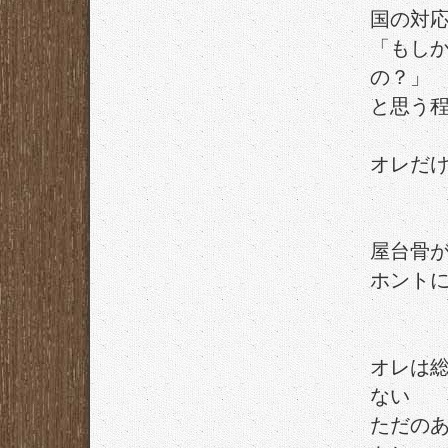
国の対
「もし
の？」
と思う
オレだ
屋台骨
ホント
オレは
ない
ただの