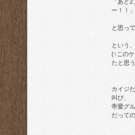
「あと2
ー！！
と思っ
という
(↑この
たと思う
カイジ
叫び、
帝愛グ
だって