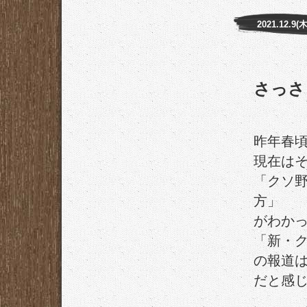
2021.12.9(木
さっさ
昨年春
現在は
「クソ
方」
がわか
「新・
の報道
だと感