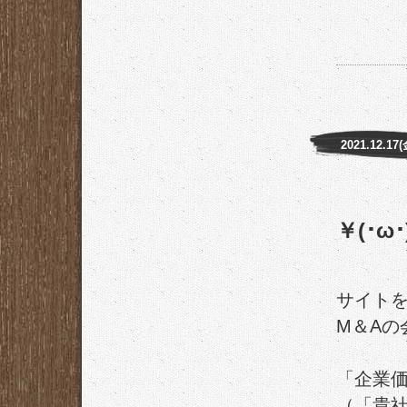
2021.12.17(
￥(･ω･
サイト
M＆Aの
「企業価
（「貴