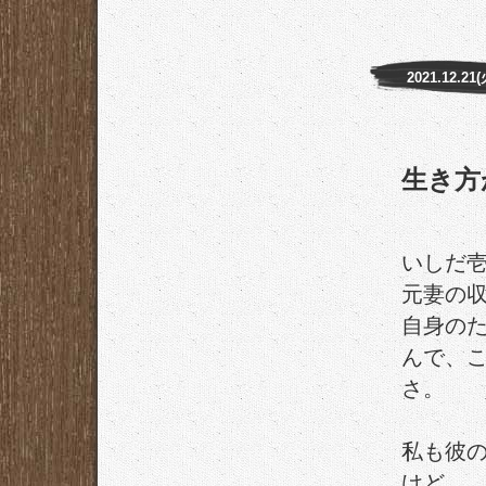
2021.12.21(
生き方
いしだ
元妻の収
自身のた
んで、
さ。
私も彼
けど、