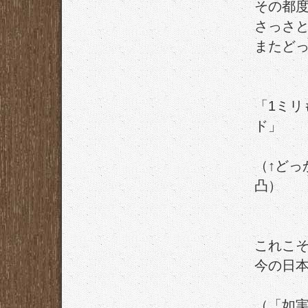
その都
さっさ
またど
「1ミ
ド」
（↑ど
凸）
これこ
今の日
（「如