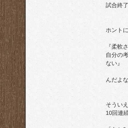
試合終
ホント
『柔軟
自分の
ない』
んだよ
そうい
10回連