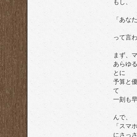
もし、
「あな
って言
まず、
あらゆ
とに
予算と
て
一刻も
んで、
「スマ
にさっ