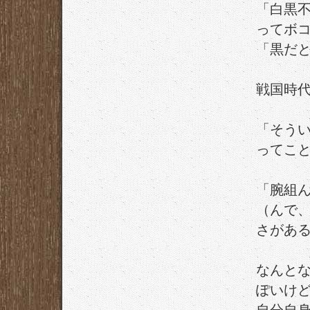
「白黒
ってボ
「黒だ
戦国時
「そう
ってこ
「腕組
（んで
さがあ
なんと
ぽいけ