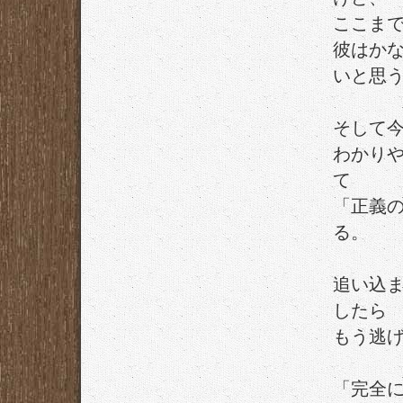
ここま
彼はか
いと思
そして
わかり
て
「正義
る。
追い込
したら
もう逃
「完全