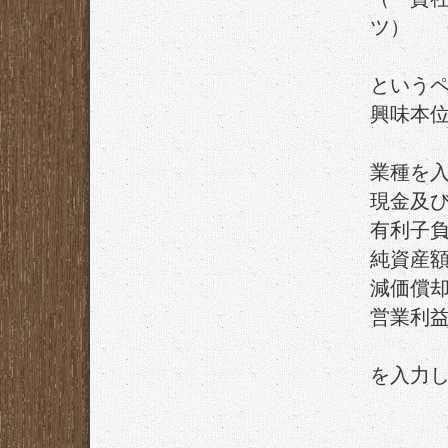
ツ）
という
興味本
業種を
現金及
有利子
純資産
減価償
営業利
を入力