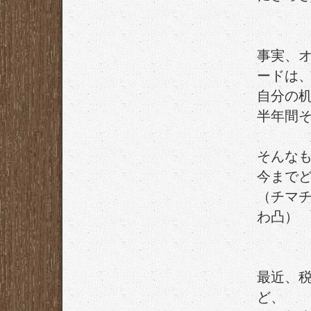
事実、
ードは
自分の
半年間
そんな
今まで
（チマ
わ凸）
最近、
ど、