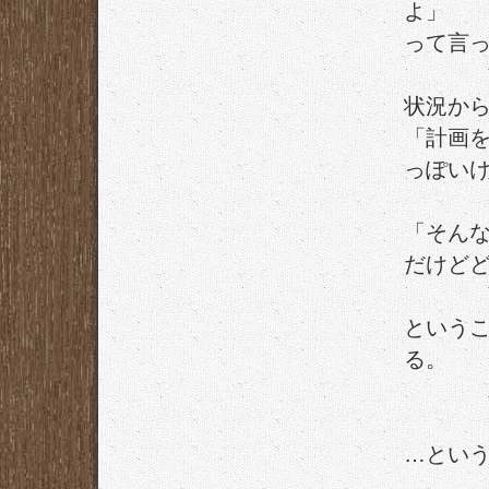
よ」
って言
状況か
「計画
っぽい
「そん
だけど
という
る。
…とい