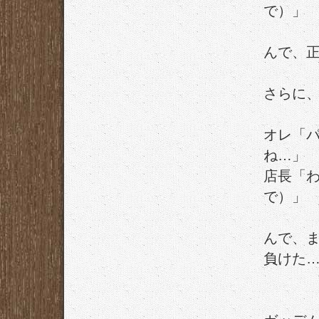
で）」
んで、
さらに
オレ「
ね…」
店長「
で）」
んで、
負けた