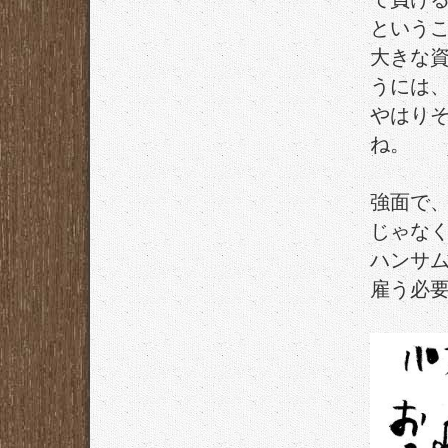
という
大きな
うには
やはり
ね。
強面で
じゃな
ハンサ
雇う必