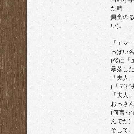
た時
興奮のる
い)。
「エマ
っぽい
(後に「
暴落した
「夫人
(「デビ
「夫人」
おっさ
(何言っ
んでた)
そして