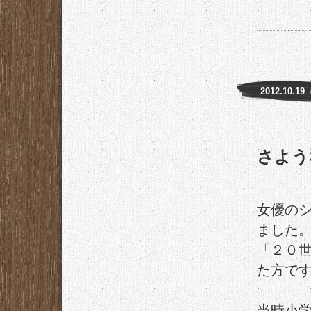
2012.10.1
さよう
女優の
ました
「２０
た方で
当時小