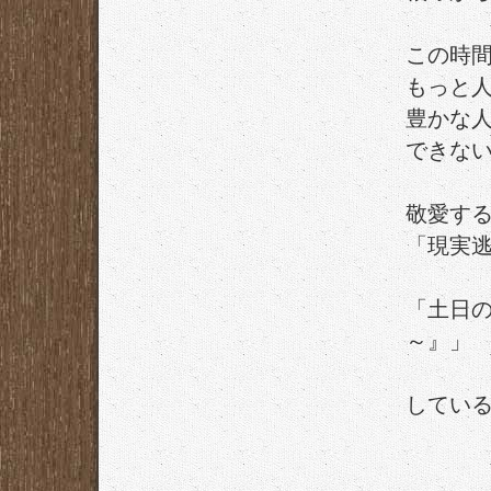
この時
もっと
豊かな
できな
敬愛す
「現実
「土日
～』」
してい