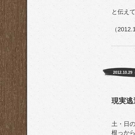
と伝え
（2012.
2012.10.2
現実逃
土・日
根っか