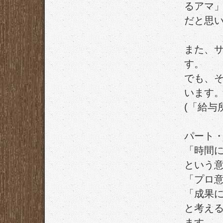
るアマ」
だと思
また、
す。
でも、
います
(「給与
パート
「時間
という
「プロ
「成果
と考え
ます。