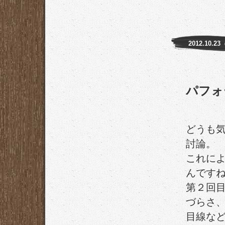
2012.10.2
パフォ
どうも
討論。
これに
んです
第２回
づらさ
目線な