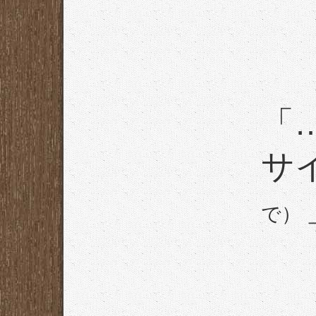
「
サイ
で）