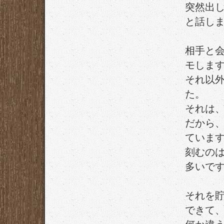
突然出
と話し
相手と
モしま
それ以
た。
それは
だから
ていま
刻むの
多いで
それを
できて