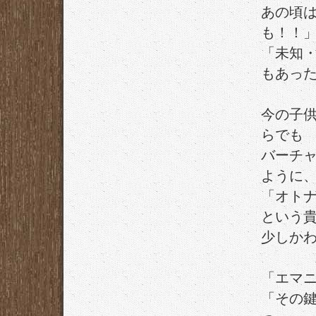
あの頃
も！！
「未知
もあっ
今の子
らでも
バーチ
ように
「オト
という
少しか
「エマ
「その