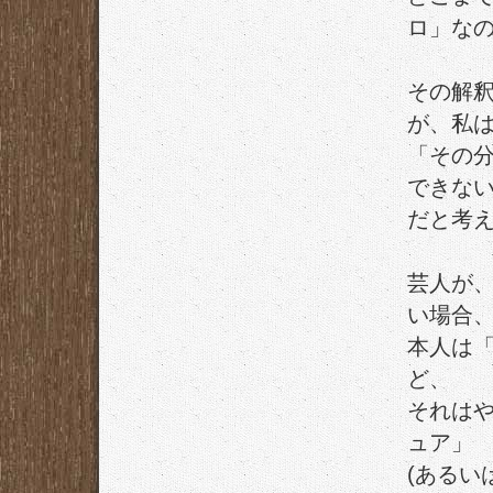
ロ」な
その解
が、私
「その
できな
だと考
芸人が
い場合
本人は
ど、
それは
ュア」
(あるい