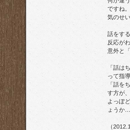
何か違
ですね
気のせ
話をす
反応が
意外と
「話は
って指
「話を
す方が
よっぽ
ょうか
（2012.