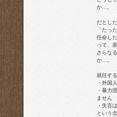
か…。
だとし
「たっ
任命し
って、
さらな
か…。
就任す
・外国
・暴力
ません
・失言
という