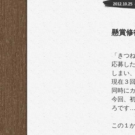
2012.10.2
懸賞修
「きつ
応募し
しまい
現在３
同時に
今回、
ろです
この１