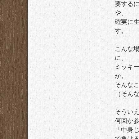
要する
や、
確実に
す。
こんな
に、
ミッキ
か。
そんな
（そん
そうい
何回か
「中身
で負け