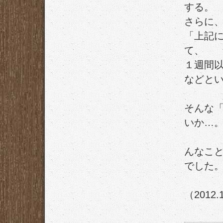
する。
さらに
「上記
て、
１週間
などと
そんな
いか…
んなこ
でした
（2012.