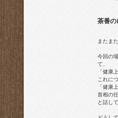
茶番の
またま
今回の
て、
「健康
これに
「健康
首相の
と話し
どうし