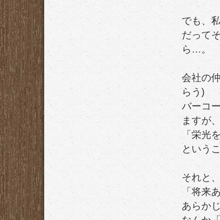
でも、
だって
ら…。
会社の仲
らう)
バーコ
ますが
「栄光
という
それと
「将来
あらか