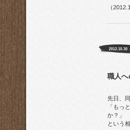
（2012.
2012.10.3
職人へ
先日、
「もっ
か？」
という