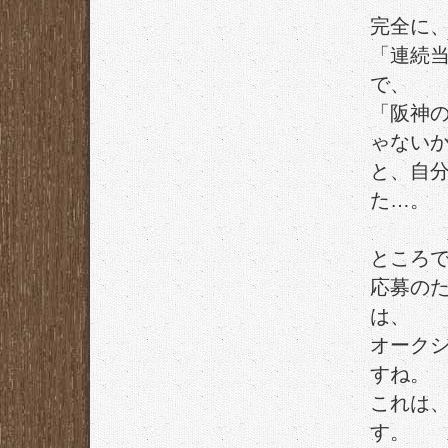
完全に
「連続
で、
「阪神
ゃない
と、自
た…。
ところ
応募の
は、
オーク
すね。
これは
す。