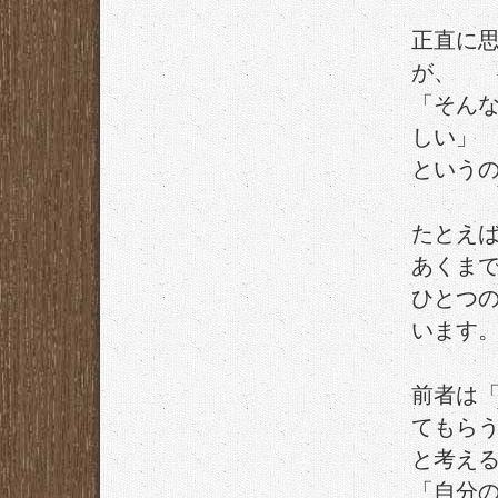
正直に
が、
「そん
しい」
という
たとえ
あくま
ひとつ
います
前者は
てもら
と考え
「自分