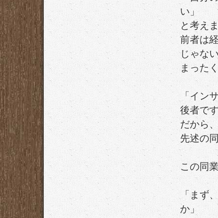
い」
と考え
前者は
じゃな
まった
「イン
後者で
だから
先述の
この同
「まず
か」