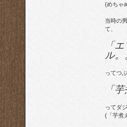
(めちゃ
当時の
て、
「エ
ル。
ってつ
「芋
ってダ
(「芋煮