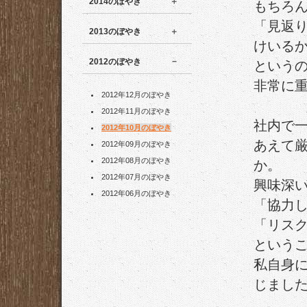
2014のぼやき
もちろ
「見返
2013のぼやき
けいる
2012のぼやき
という
非常に
2012年12月のぼやき
2012年11月のぼやき
社内で
2012年10月のぼやき
あえて
2012年09月のぼやき
2012年08月のぼやき
か。
2012年07月のぼやき
興味深
2012年06月のぼやき
「協力
「リス
という
私自身
じまし