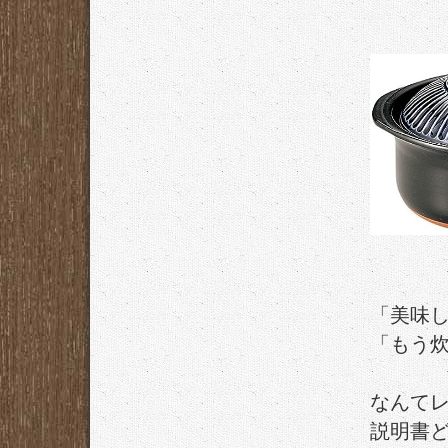
「美味
「もう
なんて
説明書