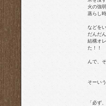
火の強
蒸らし
などを
だんだ
結構オ
た！！
んで、
そーい
「必ず