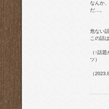
なんか
だ…。
危ない
この話
（↑話題
ツ）
（2023.