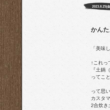
2023.8.25(金
かんた
「美味
↑これっ
『土鍋
ってこ
って思い
カスタマ
2合炊き