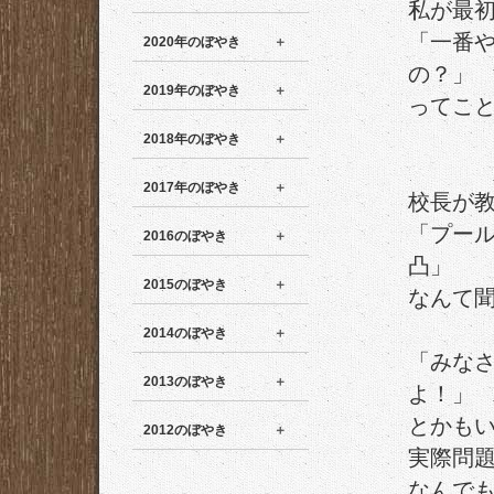
私が最
「一番
2020年のぼやき
の？」
2019年のぼやき
ってこ
2018年のぼやき
2017年のぼやき
校長が
「プー
2016のぼやき
凸」
2015のぼやき
なんて
2014のぼやき
「みな
2013のぼやき
よ！」
とかも
2012のぼやき
実際問
なんで