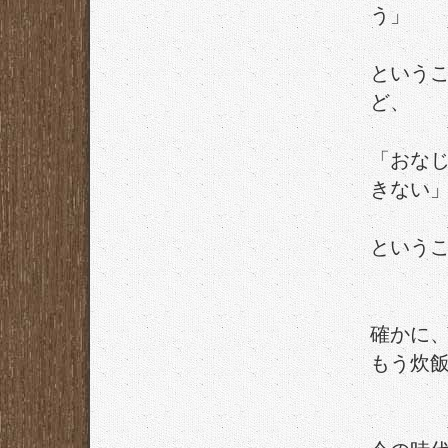
う」
という
ど、
「おな
きない
という
確かに
もう炊