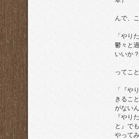
草）
んで、
「やり
鬱々と
いいか
ってこ
「『や
きるこ
がない
『やり
と』で
やって