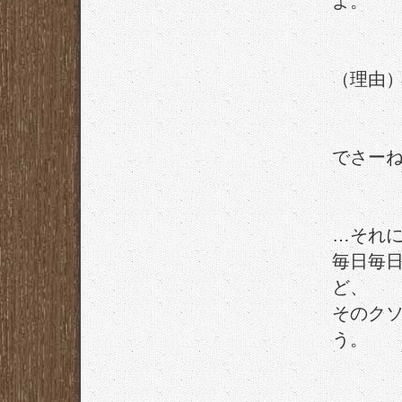
よ。
（理由
でさー
…それ
毎日毎
ど、
そのク
う。