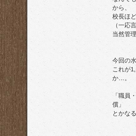
から、
校長ほ
（一応
当然管
今回の
これが1
か…。
「職員
償」
とかな