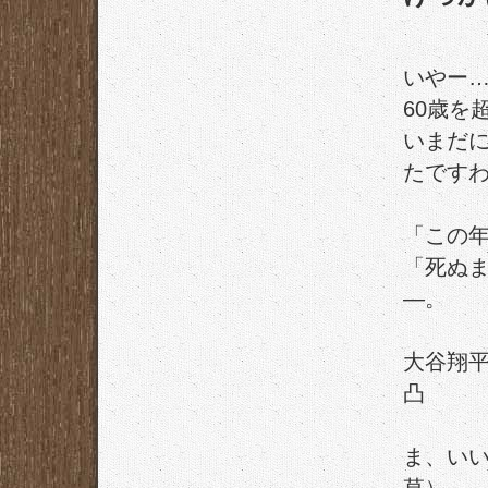
いやー
60歳を
いまだ
たです
「この
「死ぬ
―。
大谷翔
凸
ま、い