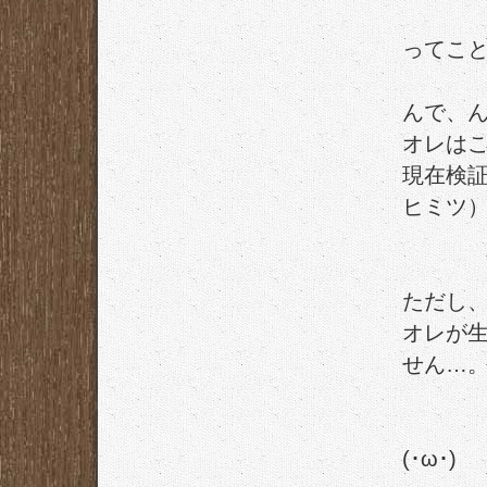
ってこ
んで、
オレは
現在検
ヒミツ
ただし
オレが
せん…
(･ω･)ゞ