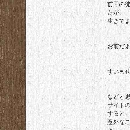
前回の
たが、
生きて
お前だ
すいま
などと
サイト
すると
意外な