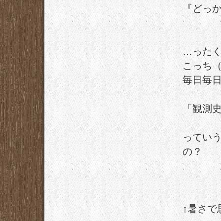
『どっか
…った
こっち
毎日毎
「観測
ってい
の？
↑暑さで