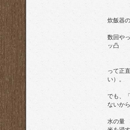
炊飯器
数回や
ッ凸
って正
い）。
でも、
ないか
水の量
米を浸