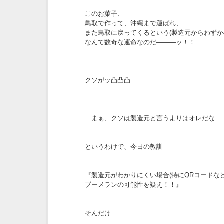
このお菓子、
鳥取で作って、沖縄まで運ばれ、
また鳥取に戻ってくるという(製造元からわずか4
なんて数奇な運命なのだ―――ッ！！
クソがッ凸凸凸
…まぁ、クソは製造元と言うよりはオレだな…
というわけで、今日の教訓
『製造元がわかりにくい場合(特にQRコードなど
ブーメランの可能性を疑え！！』
そんだけ