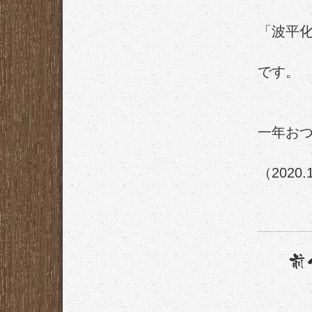
「波平
です。
一年お
（2020.