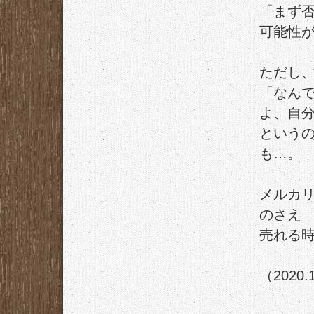
「まず
可能性
ただし
「なん
よ、自
という
も…。
メルカ
のさえ
売れる
（2020.