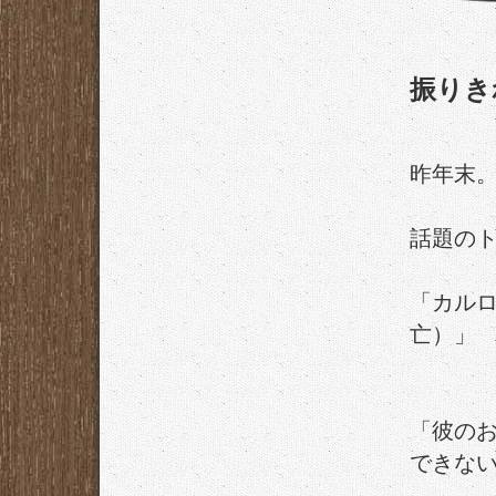
振りき
昨年末
話題の
「カルロ
亡）」
「彼の
できな