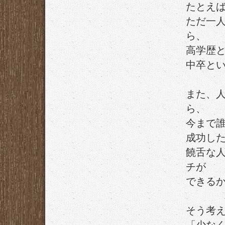
たとえ
ただ一
ら、
高学歴
中卒と
また、
ら、
今まで
成功し
饒舌な
チが
できる
そう考