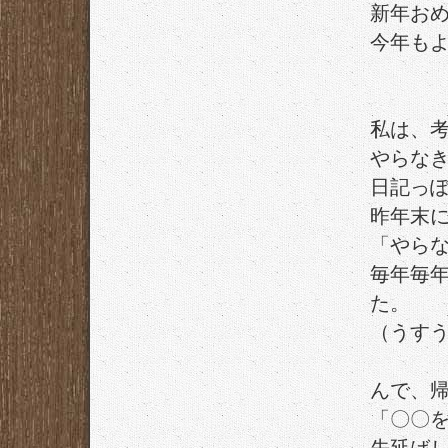
新年お
今年も
私は、
やらな
日記っ
昨年末
「やら
毎年毎
た。
（うす
んで、
「〇〇