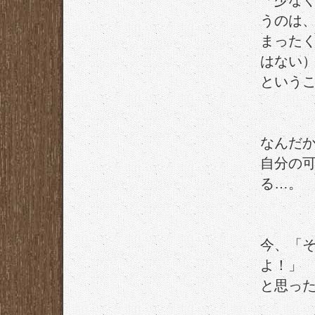
「少な
うのは
まった
はない
という
なんだ
自分の
る…。
今、「
よ！」
と思っ