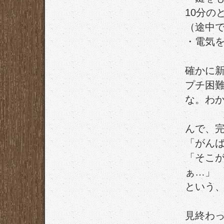
10分の
（途中
・電気
確かに
プチ困
な。わ
んで、
「がん
「そこ
ぁ…」
という
見終わ