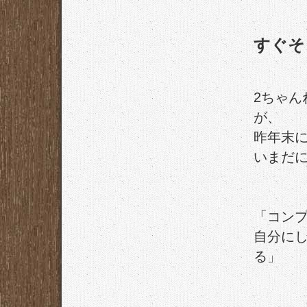
すぐそ
2ちゃ
が、
昨年末
いまだ
「コン
自分に
る」