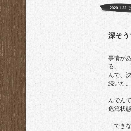
2020.1.22
深そう
事情が
る。
んで、
続いた
んでん
危篤状
「でき