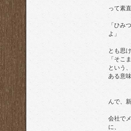
って素
「ひみ
よ」
とも思
「そこ
という
ある意
んで、
会社でメ
に、