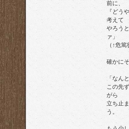
前に、
『どう
考えて
やろう
ァ」
（↑危篤
確かに
「なん
この先
がら
立ち止
う。
もう少