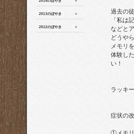
2014のぼやき
過去の
2013のぼやき
「私は
2012のぼやき
などと
どうや
メモリ
体験し
い！
ラッキ
症状の
①メモ