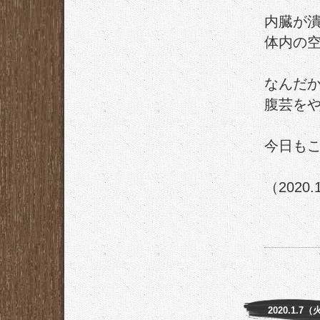
内臓が
体内の
なんだ
腹芸を
今日も
（2020.
2020.1.7（