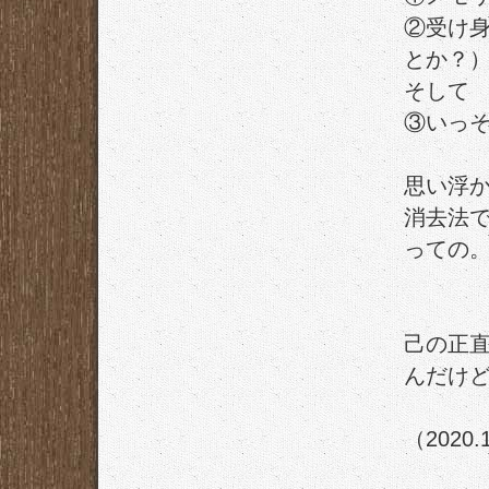
②受け
とか？
そして
③いっ
思い浮
消去法
っての
己の正
んだけ
（2020.