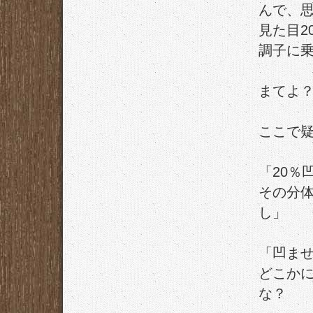
んで、
見た目2
調子に
まてよ
ここで
「20％
その分
し」
「凹ま
どこか
な？