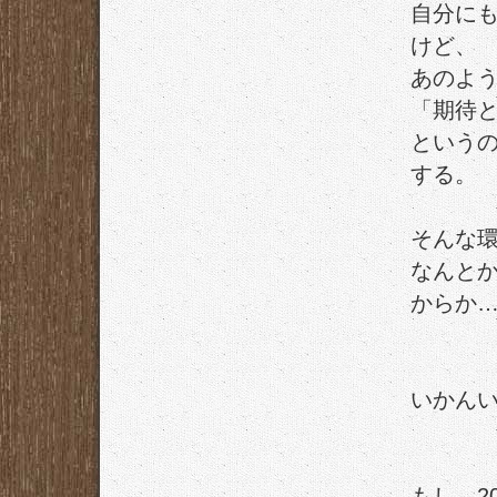
自分に
けど、
あのよ
「期待
という
する。
そんな
なんと
からか
いかん
もし、2