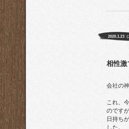
2020.1.23
相性激
会社の
これ、
のです
日持ち
した。