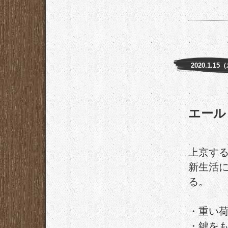
2020.1.15
エール
上京す
新生活
る。
・重い
・鍵を