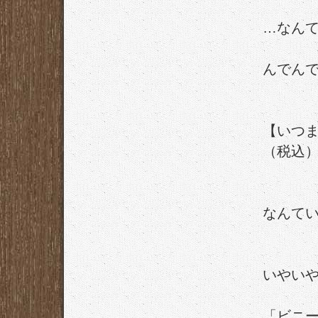
…なん
んでん
【いつま
（税込
なんて
いやい
「ビニ