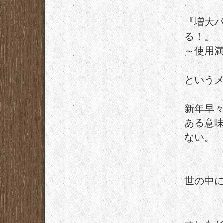
『増大パ
る！』
～使用満
という
新年早
ある意
ない。
世の中