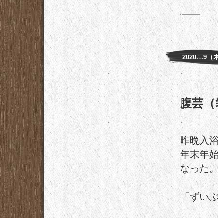
2020.1.9（
腹芸（
昨晩入
年末年
なった
「ずい