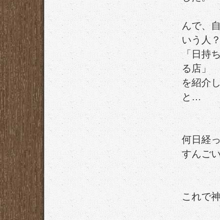
んで、
いう人
「日持
る店」
を紹介
と…
何日経っ
すんご
これで