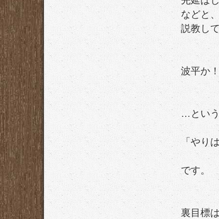
先延ば
などと
説教し
波平か
…とい
「やり
です。
裏目標