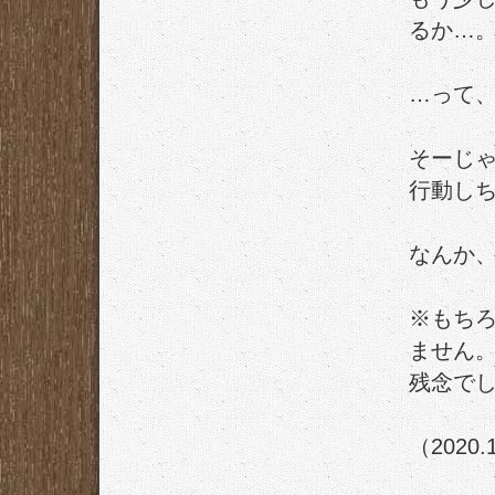
るか…
…って
そーじ
行動し
なんか
※もち
ません
残念で
（2020.