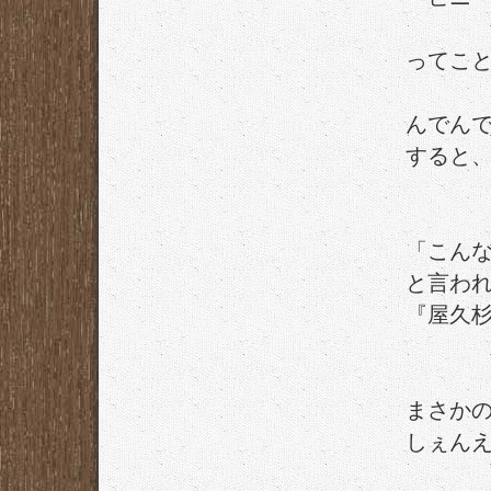
ってこ
んでん
すると
「こん
と言わ
『屋久杉
まさか
しぇん