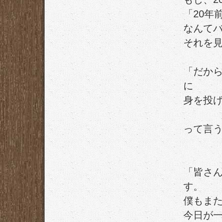
「20年
なんて
それを見
「だか
に
身を投
って言
「皆さ
す。
僕もまた
今日が