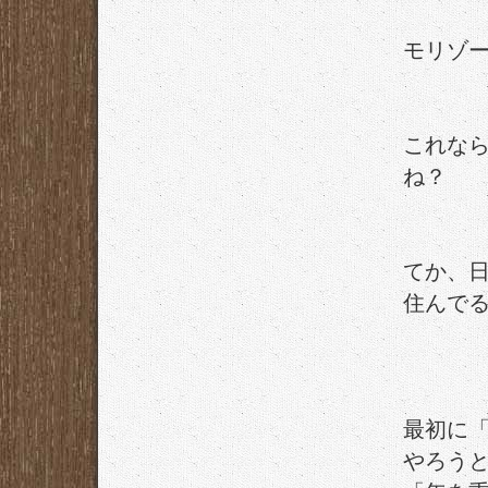
モリゾ
これなら
ね？
てか、
住んで
最初に
やろう