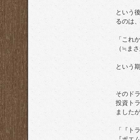
という
るのは
「これ
（≒ま
という
そのド
投資ト
ました
「『ト
『ポエ