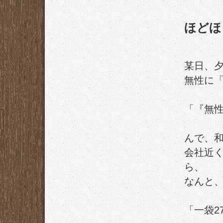
ほどほ
某日、
無性に
「『無性
んで、
会社近
ら、
なんと
「一袋2