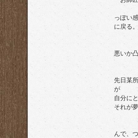
っぽい
に戻る
悪いか
先日某
が
自分に
それが
んで、