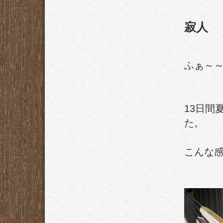
寂人
ふぁ～
13日間
た。
こんな感