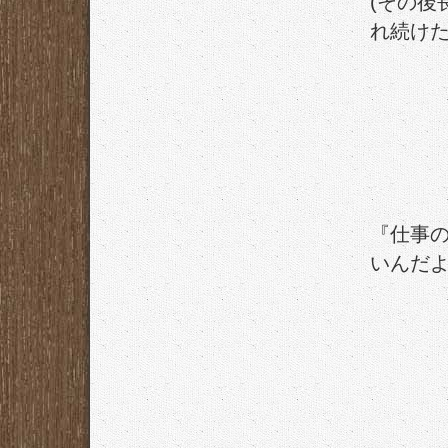
(その後
れ続けた
『仕事
いんだ