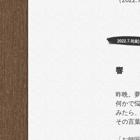
（2022.
2022.7.8(金)
響
昨晩。
何かで
みたら
その言
「お師匠様