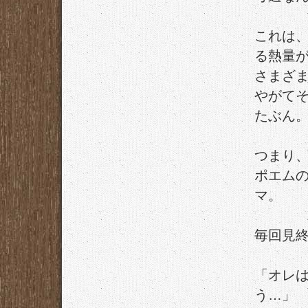
これは
る熱量
さまざ
やがて
たぶん
つまり
ポエム
マ。
毎回見
「オレ
う…」