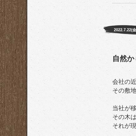
2022.7.22(金
自然か
会社の
その敷
当社が移
その木
それが現