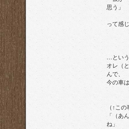
思う」
って感
…とい
オレ（と
んで、
今の車は
（↑この
「（あ
ね」