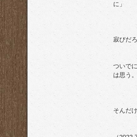
に」
寂びだ
ついで
は思う
そんだ