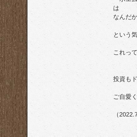
は
なんだ
という
これっ
投資も
ご自愛
（2022.