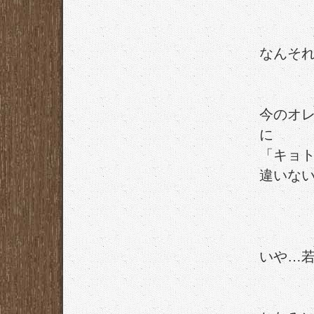
なんそ
今のオ
に
「キョト
違いな
いや…