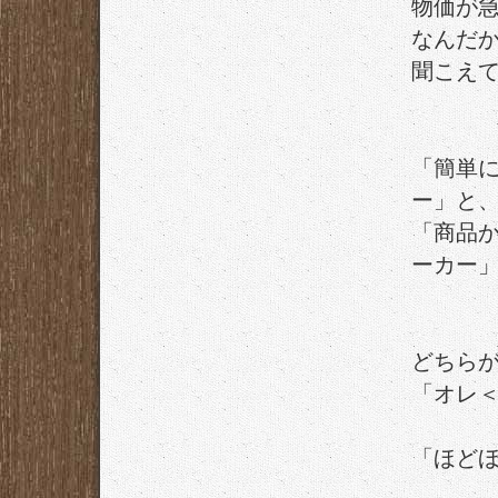
物価が
なんだ
聞こえ
「簡単
ー」と
「商品
ーカー
どちら
「オレ
「ほど