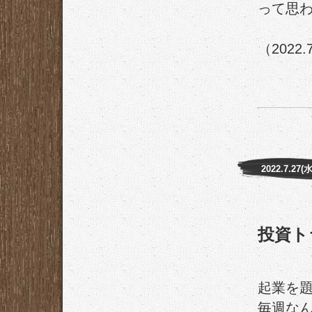
って思
（2022.
2022.7.27(水
投資ト
起業を題
毎週な