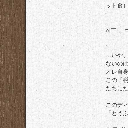
ット食
○|￣|＿
…いや
ないの
オレ自
この「税
たちに
このデ
「とうふ