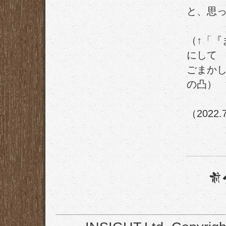
と、思
（↑「『
にして
ごまか
の凸）
（2022.