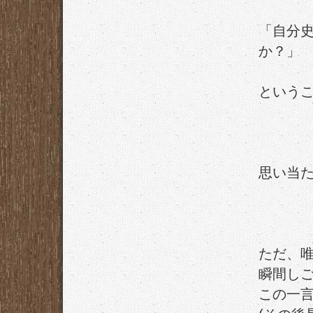
「自分
か？」
という
思い当
ただ、
瞬間し
この一