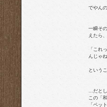
でやんの
一瞬そ
えたら
「これ
んじゃ
という
…だと
この「
「ペッ