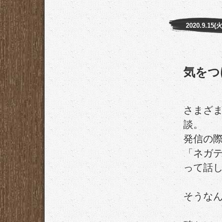
2020.9.15(火
気をつ
さまざま
談。
発信の
「ネガ
って話
そうな