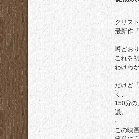
クリス
最新作「
噂どお
これを
わけわ
だけど
く、
150分
議。
この映