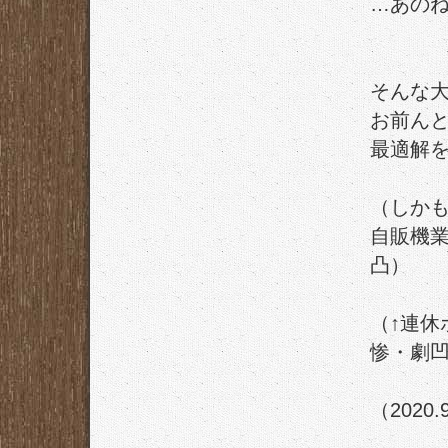
…あの
そんな
お前ん
最適解
（しか
自販機
凸）
（↑連休
惨・劇
（2020.