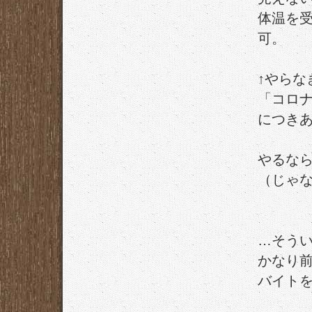
体温を
可。
↑やらな
「コロ
につき
やるな
（じゃ
…そう
かなり
バイト