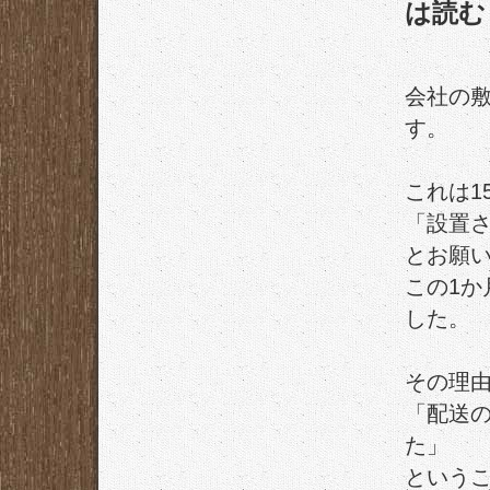
は読む
会社の
す。
これは1
「設置
とお願
この1か
した。
その理
「配送
た」
という