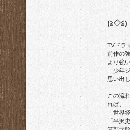
(≧◇≦)
TVドラ
前作の
より強
「少年
思い出
この流
れば、
「世界
「半沢
箕部元