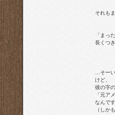
それも
「まっ
長くつ
…そー
けど、
彼の字
「元ア
なんで
（しか