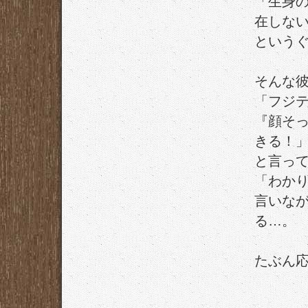
「生身
在しな
という
そんな
「フジ
『顔そ
きる！
と言っ
「わか
言いな
る…。
たぶん