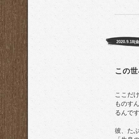
2020.9.18(金
この世
ここだ
ものす
るんで
彼、た