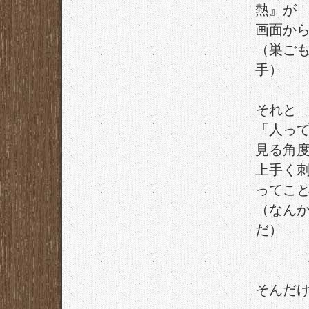
熱』が
画面か
（巣ご
手）
それと
「人っ
見る角
上手く
ってこ
（なん
だ）
そんだ