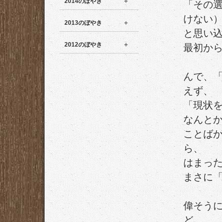
2014のぼやき
「その
けない
2013のぼやき
と思い
2012のぼやき
最初か
んで、
えず、
「現状
なんと
ことば
ら、
はまっ
まさに
偉そう
ど、