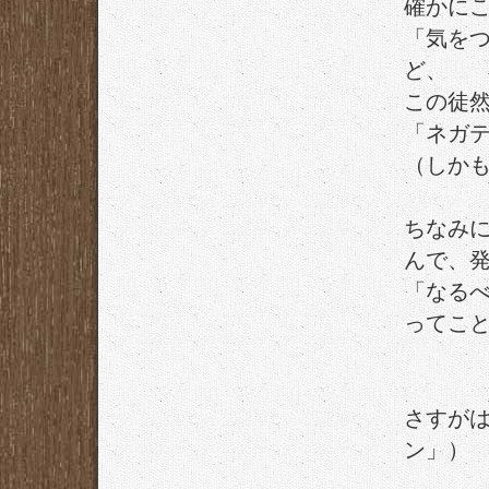
確かに
「気を
ど、
この徒
「ネガ
（しか
ちなみ
んで、
「なる
ってこ
さすが
ン」）