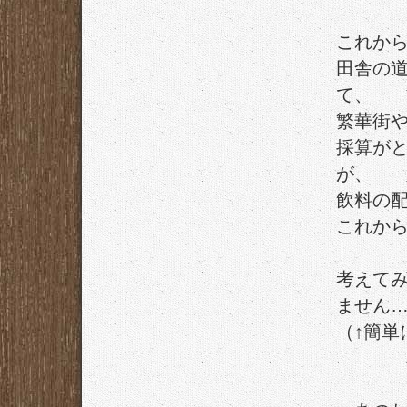
これか
田舎の
て、
繁華街
採算が
が、
飲料の
これか
考えて
ません
（↑簡単