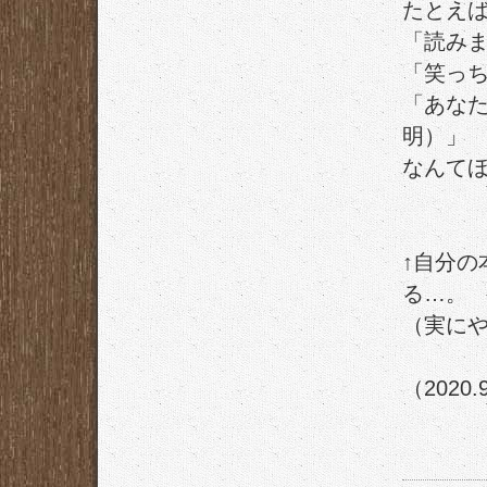
たとえ
「読み
「笑っ
「あな
明）」
なんて
↑自分の
る…。
（実に
（2020.