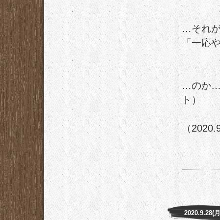
…それ
「一応
…のか
ト）
（2020.
2020.9.28(月