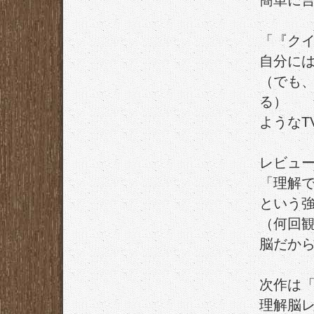
簡単に
「『ク
自分に
（でも、
る）
ようなT
レビュ
「理解
という
（何回
脳だか
次作は
理解脳