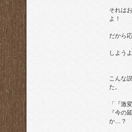
それは
よ！
だから
しよう
こんな
た。
「『激
『今の
か…？