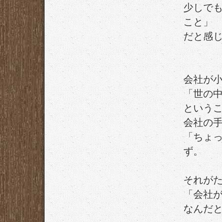
少しで
こと」
だと感
会社が
「世の
という
会社の
「ちょ
ず。
それが
「会社
なんだ