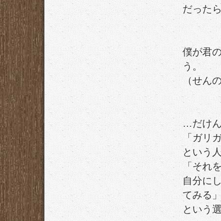
だった
僕が君
う。
（せん
…だけ
「ガリ
という
「それ
自分に
てみる
という