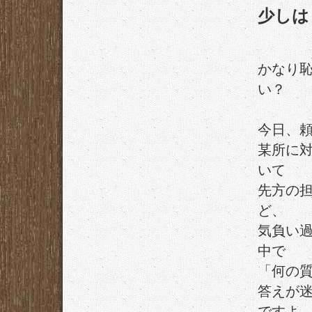
少しは
かなり
い？
今日、
某所に
いて
先方の担
ど、
気負い
中で
「何の
答えが
ですよ