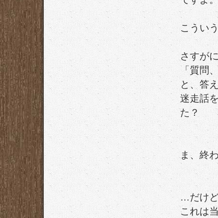
こうい
さすがに
「質問
と、答
迷走話
た？
ま、終
…だけ
これは