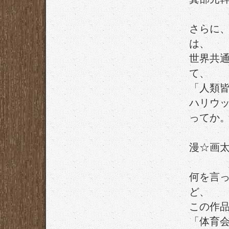
さらに
は、
世界共
て、
「人類
ハリウ
ってか
漫☆画
何を言
ど、
この作
「体育