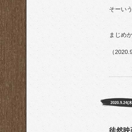
そーい
まじめ
（2020.
2020.9.24(木
徒然映