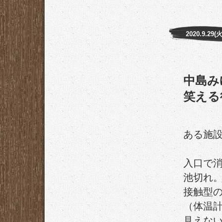
2020.9.29(火
中島み
笑える
ある施
入口で
池切れ
接触型
（体温
見えな