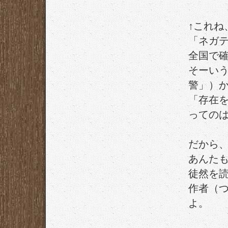
↑これね
「ネガ
全国で
そーい
警」）
「存在
っての
だから
あんた
徒然を
作者（
よ。