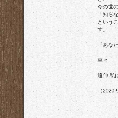
今の世
「知ら
という
す。
『あな
草々
追伸 私
（2020.