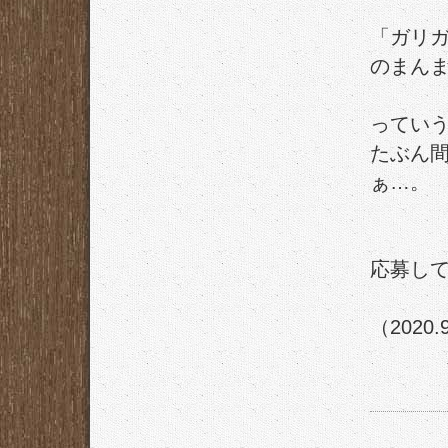
「ガリ
のまん
ってい
たぶん
ぁ…。
応募し
（2020.