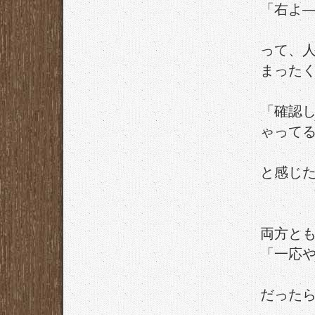
「右よ
って、
まった
「確認
ゃって
と感じ
両方と
「一応
だった